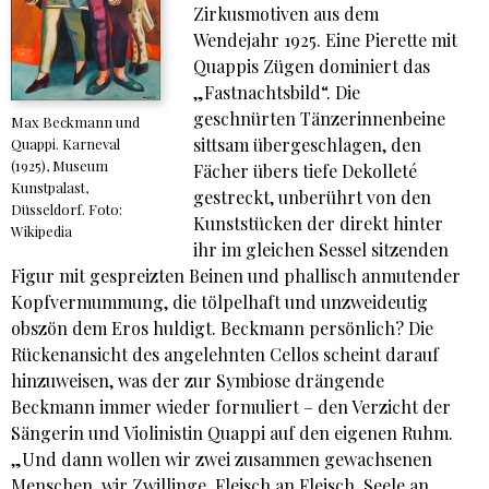
Zirkusmotiven aus dem
Wendejahr 1925. Eine Pierette mit
Quappis Zügen dominiert das
„Fastnachtsbild“. Die
geschnürten Tänzerinnenbeine
Max Beckmann und
sittsam übergeschlagen, den
Quappi. Karneval
(1925), Museum
Fächer übers tiefe Dekolleté
Kunstpalast,
gestreckt, unberührt von den
Düsseldorf. Foto:
Kunststücken der direkt hinter
Wikipedia
ihr im gleichen Sessel sitzenden
Figur mit gespreizten Beinen und phallisch anmutender
Kopfvermummung, die tölpelhaft und unzweideutig
obszön dem Eros huldigt. Beckmann persönlich? Die
Rückenansicht des angelehnten Cellos scheint darauf
hinzuweisen, was der zur Symbiose drängende
Beckmann immer wieder formuliert – den Verzicht der
Sängerin und Violinistin Quappi auf den eigenen Ruhm.
„Und dann wollen wir zwei zusammen gewachsenen
Menschen, wir Zwillinge, Fleisch an Fleisch, Seele an