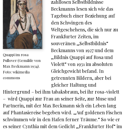
zahllosen Selbstbildnisse
Beckmanns lesen sich wie das
Tagebuch einer Beziehung auf
den Schwingen des
Weltgeschehens, die sich nur zu
Frankfurter Zeiten, im
souveränen „Selbstbildnis“
Beckmanns von 1927 und dem
Quappi im rosa
„Bildnis Quappi auf Rosa und
Pullover (Gemälde von
Violett“ von 1931 im absoluten
Max Beckmann 1934).
Gleichgewicht befand. In
Foto: wikimedia
getrennten Bildern, aber bei
commons
gleicher Haltung und
Hintergrund – bei ihm tabaksbraun, bei ihr rosa-violett
– wird Quappi zur Frau an seiner Seite, zur Muse und
Partnerin, mit der Max Beckmann sich ein Leben lang
auf Phantasiereise begeben wird. „Auf goldenen Fischen
schwimmen wir in den Hafen ferner Träume.“ So wie er
es seiner Cynthia mit dem Gedicht „Frankfurter Hof“ im