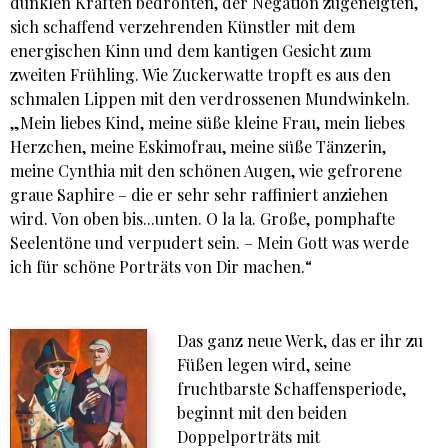
dunklen Kräften bedrohten, der Negation zugeneigten,
sich schaffend verzehrenden Künstler mit dem
energischen Kinn und dem kantigen Gesicht zum
zweiten Frühling. Wie Zuckerwatte tropft es aus den
schmalen Lippen mit den verdrossenen Mundwinkeln.
„Mein liebes Kind, meine süße kleine Frau, mein liebes
Herzchen, meine Eskimofrau, meine süße Tänzerin,
meine Cynthia mit den schönen Augen, wie gefrorene
graue Saphire – die er sehr sehr raffiniert anziehen
wird. Von oben bis...unten. O la la. Große, pomphafte
Seelentöne und verpudert sein. – Mein Gott was werde
ich für schöne Porträts von Dir machen.“
Das ganz neue Werk, das er ihr zu
Füßen legen wird, seine
fruchtbarste Schaffensperiode,
beginnt mit den beiden
Doppelporträts mit