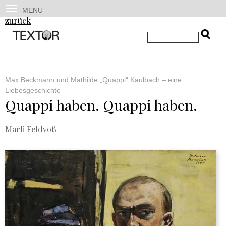
MENU
zurück
Max Beckmann und Mathilde „Quappi“ Kaulbach – eine
Liebesgeschichte
Quappi haben. Quappi haben.
Marli Feldvoß