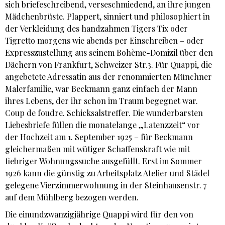
sich briefeschreibend, verseschmiedend, an ihre jungen
Mädchenbrüste. Plappert, sinniert und philosophiert in
der Verkleidung des handzahmen Tigers Tix oder
Tigretto morgens wie abends per Einschreiben – oder
Expresszustellung aus seinem Bohème-Domizil über den
Dächern von Frankfurt, Schweizer Str.3. Für Quappi, die
angebetete Adressatin aus der renommierten Münchner
Malerfamilie, war Beckmann ganz einfach der Mann
ihres Lebens, der ihr schon im Traum begegnet war.
Coup de foudre. Schicksalstreffer. Die wunderbarsten
Liebesbriefe füllen die monatelange „Latenzzeit“ vor
der Hochzeit am 1. September 1925 – für Beckmann
gleichermaßen mit wütiger Schaffenskraft wie mit
fiebriger Wohnungssuche ausgefüllt. Erst im Sommer
1926 kann die günstig zu Arbeitsplatz Atelier und Städel
gelegene Vierzimmerwohnung in der Steinhausenstr. 7
auf dem Mühlberg bezogen werden.
Die einundzwanzigjährige Quappi wird für den von