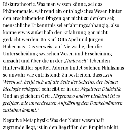
Diskurstheorie. Was man wissen könne, sei das
Phänomenale, während ein ontologisches Wesen hinter
den erscheinenden Dingen gar nicht zu denken sei;
menschliche Erkenntnis sei erfahrungsabhängig, also
könne etwas außerhalb der Erfahrung gar nicht
gedacht werden. So Karl Otto Apel und Jürgen
Habermas. Das verweist auf Nietzsche, der die
Unterscheidung zwischen Wesen und Erscheinung
einzieht und über die in der ‚
Hinterwelt‘
lebenden
Hinterwäldler spottet. Adorno findet solchen Nihilismus
so unwahr wie entrüstend: Zu bestreiten, dass „
ein
Wesen sei, heißt sich auf die Seite des Scheins, der totalen
Ideologie schlagen“,
schreibt er in der
Negativen Dialektik.
Und an gleichem Ort:
„Nirgendwo anders vielleicht ist so
greifbar, wie unverdrossen Aufklärung den Dunkelmännern
zustatten kommt.“
Negative Metaphysik: Was der Natur wesenhaft
zugrunde liegt, ist in den Begriffen der Empirie nicht