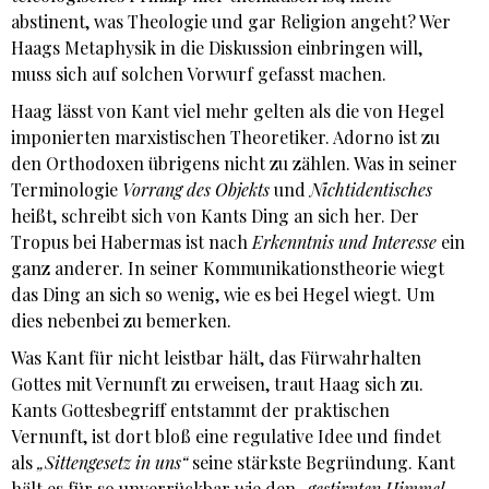
abstinent, was Theologie und gar Religion angeht? Wer
Haags Metaphysik in die Diskussion einbringen will,
muss sich auf solchen Vorwurf gefasst machen.
Haag lässt von Kant viel mehr gelten als die von Hegel
imponierten marxistischen Theoretiker. Adorno ist zu
den Orthodoxen übrigens nicht zu zählen. Was in seiner
Terminologie
Vorrang des Objekts
und
Nichtidentisches
heißt, schreibt sich von Kants Ding an sich her. Der
Tropus bei Habermas ist nach
Erkenntnis und Interesse
ein
ganz anderer. In seiner Kommunikationstheorie wiegt
das Ding an sich so wenig, wie es bei Hegel wiegt. Um
dies nebenbei zu bemerken.
Was Kant für nicht leistbar hält, das Fürwahrhalten
Gottes mit Vernunft zu erweisen, traut Haag sich zu.
Kants Gottesbegriff entstammt der praktischen
Vernunft, ist dort bloß eine regulative Idee und findet
als
„Sittengesetz in uns“
seine stärkste Begründung. Kant
hält es für so unverrückbar wie den
„gestirnten Himmel