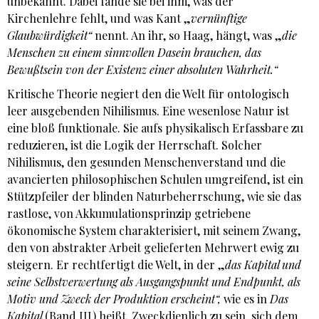
unbekannt. Dabei fände sie bei ihm, was der
Kirchenlehre fehlt, und was Kant „
vernünftige
Glaubwürdigkeit“
nennt. An ihr, so Haag, hängt, was „
die
Menschen zu einem sinnvollen Dasein brauchen, das
Bewußtsein von der Existenz einer absoluten Wahrheit.“
Kritische Theorie negiert den die Welt für ontologisch
leer ausgebenden Nihilismus. Eine wesenlose Natur ist
eine bloß funktionale. Sie aufs physikalisch Erfassbare zu
reduzieren, ist die Logik der Herrschaft. Solcher
Nihilismus, den gesunden Menschenverstand und die
avancierten philosophischen Schulen umgreifend, ist ein
Stützpfeiler der blinden Naturbeherrschung, wie sie das
rastlose, von Akkumulationsprinzip getriebene
ökonomische System charakterisiert, mit seinem Zwang,
den von abstrakter Arbeit gelieferten Mehrwert ewig zu
steigern. Er rechtfertigt die Welt, in der „
das Kapital und
seine Selbstverwertung als Ausgangspunkt und Endpunkt, als
Motiv und Zweck der Produktion erscheint“,
wie es in
Das
Kapital
(Band III) heißt. Zweckdienlich zu sein, sich dem