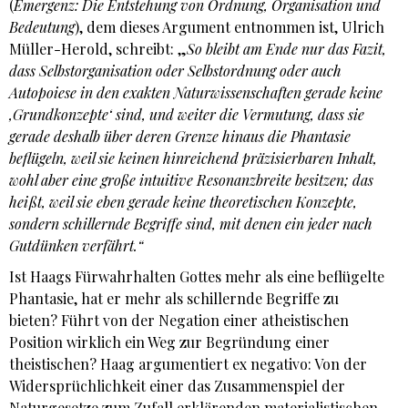
(
Emergenz: Die Entstehung von Ordnung, Organisation und
Bedeutung
), dem dieses Argument entnommen ist, Ulrich
Müller-Herold, schreibt: „
So bleibt am Ende nur das Fazit,
dass Selbstorganisation oder Selbstordnung oder auch
Autopoiese in den exakten Naturwissenschaften gerade keine
‚Grundkonzepte‘ sind, und weiter die Vermutung, dass sie
gerade deshalb über deren Grenze hinaus die Phantasie
beflügeln, weil sie keinen hinreichend präzisierbaren Inhalt,
wohl aber eine große intuitive Resonanzbreite besitzen; das
heißt, weil sie eben gerade keine theoretischen Konzepte,
sondern schillernde Begriffe sind, mit denen ein jeder nach
Gutdünken verfährt.“
Ist Haags Fürwahrhalten Gottes mehr als eine beflügelte
Phantasie, hat er mehr als schillernde Begriffe zu
bieten? Führt von der Negation einer atheistischen
Position wirklich ein Weg zur Begründung einer
theistischen? Haag argumentiert ex negativo: Von der
Widersprüchlichkeit einer das Zusammenspiel der
Naturgesetze zum Zufall erklärenden materialistischen