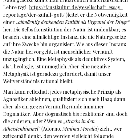
Lehre (vgl.
https://faustkultur.de/gesellschaft-essay-
reportage/der-zufall-gott/
)leitet er die Notwendigkeit
einer
„allmächtig denkenden Entität als Urgrund der Dinge
“
her. Die Selbstkonstitution der Natur ist undenkbar; es
braucht eine allmächtige Instanz, die die Naturgesetze
auf ihre Zwecke hin organisiert. Wie aus dieser Instanz
die Natur hervorgeht, ist menschlicher Vernunft
unzugänglich. Eine Metaphysik als deduktives System,
als Theologie, ist unmöglich. Aber eine negative
Metaphysik ist geradezu gefordert, damit unser
Weltverständnis rational bleibt.
Man kann reflexhaft jedes metaphysische Prinzip als
Agnostiker ablehnen, qualifiziert sich nach Haag dann
aber als ein gegen Vernunftgründe immuner
Dogmatiker. Aber dogmatisch bis reaktionär sind doch
die anderen, oder? Wen es
„stracks in den
Atheistenhimmel“
(Adorno,
Minima Moralia
) zieht, wer
zeitgemäß denkt, den werden vielleicht folgende