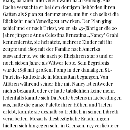
klanglos fallen und verschwand nach Venedig. Aus
Rache versuchte er bei den dortigen Behörden ihren
Gatten als Spion zu denunzieren, um für sich selbst die
Rückkehr nach Venedig zu erwirken. Der Plan ging
schief und er nach Triest, wo er als 43-Jähriger die 20
Jahre jüngere Anna Celestina Ernestina „Nancy" Grahl
kennenlernte, sie heiratete, mehrere Kinder mit ihr
zeugte und 1805 mit der Familie nach Amerika
auswanderte, wo sie nach 39 Ehejahren starb und er
noch sieben Jahre als Witwer lebte. Sein Begräbnis
wurde 1838 mit großem Pomp in der damaligen St.-
Patricks-Kathedrale in Manhattan begangen. Von
Affären während seiner Ehe mit Nancy ist entweder
nichts bekannt, oder er hatte tatsächlich keine mehr.
Jedenfalls kannte sich Da Ponte bestens in Liebesdingen
aus, hatte die ganze Palette ihrer Höhen und Tiefen
erlebt, konnte sie deshalb so trefflich in seinen Libretti
verarbeiten. Mozarts diesbezügliche Erfahrungen
hielten sich hingegen sehr in Grenzen. 1777 verliebte er