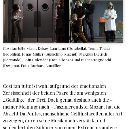
Così fan tutte. v.l.n.r. Kelsey Lauritano (Dorabella), Teona Todua
(Fiordiligi), Jonas Müller (Guglielmo; kniend), Magnus Dietrich
(Ferrando), Liviu Holender (Don Alfonso) und Bianca Tognocchi
(Despina). Foto: Barbara Aumüller
Così fan tutte ist wohl aufgrund der emotionalen
Zerrissenheit der beiden Paare die am wenigsten
„Gefällige“ der Drei. Doch genau deshalb auch die –
meiner Meinung nach – Faszinierendste. Mozart hat die
Absicht Da Pontes, menschliche Gefühlsfacetten aller Art
zu zeigen, durch seine Musik noch verstärkt und
schleudert den Zuhörer von einem Extrem ins andere.