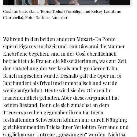
Così fan tutte. v.l.n.r. Teona Todua (Fiordiligi) und Kelsey Lauritano
(Dorabella). Foto: Barbara Aumüller
Während in den beiden anderen Mozart-Da Ponte
Opern Figaros Hochzeit und Don Giovanni die Männer
Ehebrüche begehen, sind in der Così oberflächlich
betrachtet die Frauen die Missetäterinnen, was zur Zeit
der Entstehung der Werke als noch größerer Tabu-
Bruch angesehen wurde. Deshalb galt die Oper im 19.
Jahrhundert als frivol und unmoralisch und wurde
wenig aufgeführt. Heute wird sie des Öfteren für
frauenfeindlich gehalten. Aber dieses Argument hat
keinen Bestand. Denn die sich zunächst an dem
Treuversprechen gegenüber ihren Partnern
festhaltenden Schwestern können nur durch Nötigung
gleichkommenden Tricks ihrer Verlobten Ferrando und
Guglielmo zur Untreue „gezwungen“ werden. Nicht zu