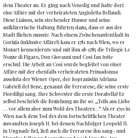
dem Theater zu. Er ging nach Venedig und hatte dort
eine Affäre mit der verheirateten Angioletta Bellaudi.
Diese Liaison, sein stechender Humor und seine
aufklärerische Haltung führten dazu, dass er aus der
Stadt fliehen musste. Nach einem Zwischenaufenthalt in
Gorizia (inklusive Affäre!) kam er 1781 nach Wien, wo er
Mozart kennenlernte und mit ihm ab 1785 die Trilogie Le
Nozze di Figaro, Don Giovanni und Così fan tutte
erschuf. Die Arbeit an Così wurde begleitet von einer
Affäre mit der ebenfalls verheirateten Primadonna
assoluta der Wiener Oper, der Sopranistin Adriana
Gabrieli del Bene, genannt die Ferrarese, die seine erste
Fiordiligi sang. Ihre Schwester die erste Dorabella! Er
selbst beschrieb die Beziehung zu ihr so: „Teils aus Liebe
… vor allem aber zum Wohl des Theaters…“ Als er 1791 in
Wien nach dem Tod des dem fortschrittlichen Theater
zuwandten Joseph II. bei dessen Nachfolger Leopold II.
in Ungnade fiel, ließ auch die Ferrarese ihn sang- und