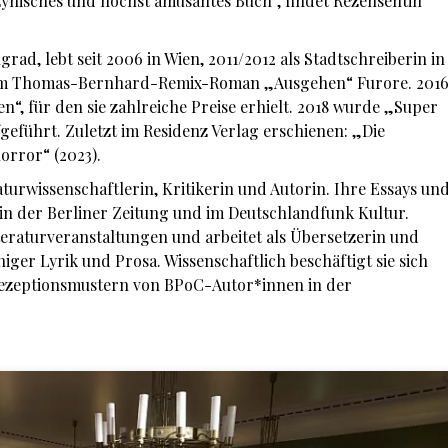
 zynisches und höchst amüsantes Buch“, findet Rezensentin
rad, lebt seit 2006 in Wien, 2011/2012 als Stadtschreiberin in
dem Thomas-Bernhard-Remix-Roman „Ausgehen“ Furore. 201
, für den sie zahlreiche Preise erhielt. 2018 wurde „Super
geführt. Zuletzt im Residenz Verlag erschienen: „Die
orror“ (2023).
aturwissenschaftlerin, Kritikerin und Autorin. Ihre Essays un
, in der Berliner Zeitung und im Deutschlandfunk Kultur.
eraturveranstaltungen und arbeitet als Übersetzerin und
iger Lyrik und Prosa. Wissenschaftlich beschäftigt sie sich
 Rezeptionsmustern von BPoC-Autor*innen in der