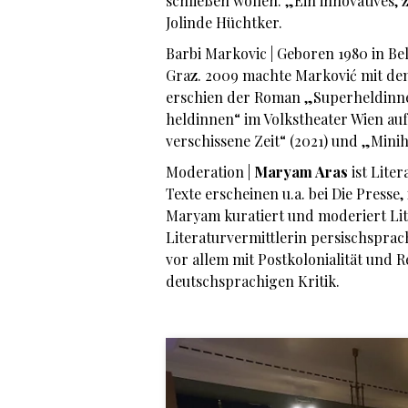
schließen wollen. „Ein innovatives,
Jolinde Hüchtker.
Barbi Markovic | Geboren 1980 in Belg
Graz. 2009 machte Marković mit 
erschien der Roman „Superheldinnen“
heldinnen“ im Volkstheater Wien auf
verschissene Zeit“ (2021) und „Minih
Moderation |
Maryam Aras
ist Liter
Texte erscheinen u.a. bei Die Presse
Maryam kuratiert und moderiert Lit
Literaturvermittlerin persischsprach
vor allem mit Postkolonialität und
deutschsprachigen Kritik.