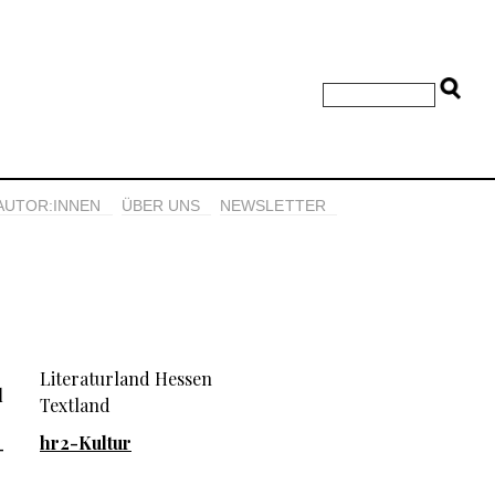
AUTOR:INNEN
ÜBER UNS
NEWSLETTER
Literaturland Hessen
l
Textland
hr2-Kultur
-