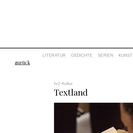
LITERATUR
GEDICHTE
SERIEN
KUNST 
zurück
hr2-Kultur
Textland