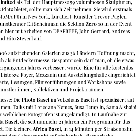
limited
als Teil der Hauptmesse 59 voluminösen Skulpturen,
Platz bietet, sollte man sich Zeit nehmen. Sie wird erstmals
MoMA PS1 in New York, kuratiert. Künstler Trevor Paglen
kunstkenner Eli Scheinman die Sektion
Zero 10
in der Event
en hier mit Arbeiten von DEAFBEEF, John Gerrard, Andreas
nd Hito Steyerl auf.
e 106 aufstrebenden Galerien aus 36 Ländern Hoffnung macht,
och als Entdeckermesse. Gespannt sein darf man, ob die etwas
ergangenen Jahres verbessert wurde. Eine für alle kostenlos
Liste zw. Foyer, Mezzanin und Ausstellungshalle eingerichtet
erte, Lesungen, Filmvorführungen und Workshops sowie
Künstler:innen, Kollektiven und Projekträumen.
messe: Die
Photo Basel
im Volkshaus Basel ist spezialisiert auf
rmen. Talks mit Loredana Nemes, Susa Templin, Sama Alshaib
r weiblichen Fotografen ist angekündigt. In Laufnähe zur
ta Basel
, die seit nunmehr 21 Jahren ein Programm für das
t. Die kleinere
Africa Basel
, in 14 Minuten per Straßenbahn