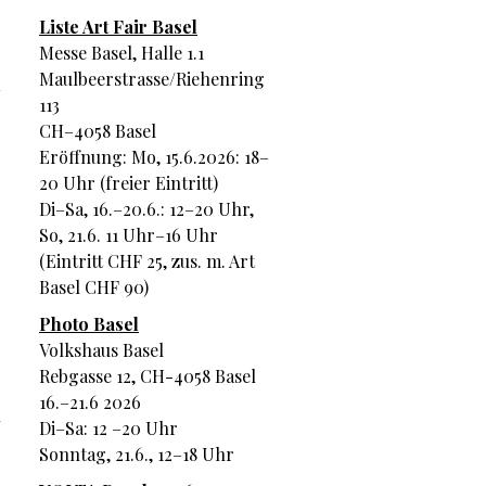
Liste Art Fair Basel
Messe Basel, Halle 1.1
Maulbeerstrasse/Riehenring
n
113
CH–4058 Basel
Eröffnung: Mo, 15.6.2026: 18–
20 Uhr (freier Eintritt)
Di–Sa, 16.–20.6.: 12–20 Uhr,
So, 21.6. 11 Uhr–16 Uhr
(Eintritt CHF 25, zus. m. Art
Basel CHF 90)
Photo Basel
Volkshaus Basel
Rebgasse 12, CH-4058 Basel
16.–21.6 2026
n
Di–Sa: 12 –20 Uhr
Sonntag, 21.6., 12–18 Uhr