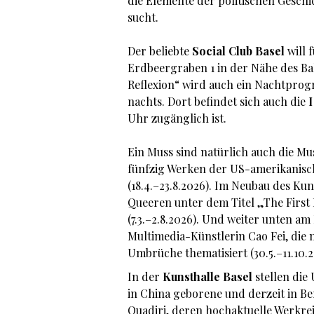
die Elemente der politischen Gesc
sucht.
Der beliebte
Social Club Basel
will 
Erdbeergraben 1 in der Nähe des Ba
Reflexion“ wird auch ein Nachtprogra
nachts. Dort befindet sich auch die
I
Uhr zugänglich ist.
Ein Muss sind natürlich auch die Mu
fünfzig Werken der US-amerikanisch
(18.4.–23.8.2026). Im Neubau des Ku
Queeren unter dem Titel „The First
(7.3.–2.8.2026). Und weiter unten a
Multimedia-Künstlerin Cao Fei, die 
Umbrüche thematisiert (30.5.–11.10.
In der
Kunsthalle Basel
stellen die
in China geborene und derzeit in Ber
Quadiri, deren hochaktuelle Werkre