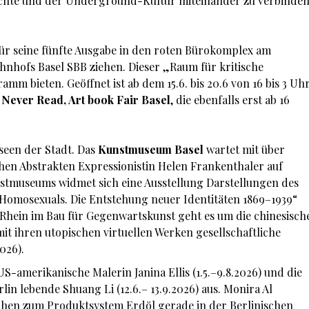
hichte und der Underground-Kultur miteinander zu verbinde
für seine fünfte Ausgabe in den roten Bürokomplex am
hnhofs Basel SBB ziehen. Dieser „Raum für kritische
mm bieten. Geöffnet ist ab dem 15.6. bis 20.6 von 16 bis 3 Uh
 Never Read, Art book Fair Basel
, die ebenfalls erst ab 16
seen der Stadt. Das
Kunstmuseum Basel
wartet mit über
en Abstrakten Expressionistin Helen Frankenthaler auf
nstmuseums widmet sich eine Ausstellung Darstellungen des
 Homosexuals. Die Entstehung neuer Identitäten 1869–1939“
m Rhein im Bau für Gegenwartskunst geht es um die chinesisch
mit ihren utopischen virtuellen Werken gesellschaftliche
2026).
 US-amerikanische Malerin Janina Ellis (1.5.–9.8.2026) und die
lin lebende Shuang Li (12.6.– 13.9.2026) aus. Monira Al
ihen zum Produktsystem Erdöl gerade in der Berlinischen