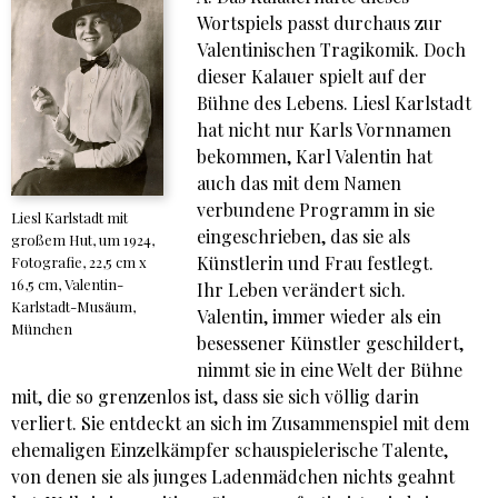
Wortspiels passt durchaus zur
Valentinischen Tragikomik. Doch
dieser Kalauer spielt auf der
Bühne des Lebens. Liesl Karlstadt
hat nicht nur Karls Vornnamen
bekommen, Karl Valentin hat
auch das mit dem Namen
verbundene Programm in sie
Liesl Karlstadt mit
eingeschrieben, das sie als
großem Hut, um 1924,
Künstlerin und Frau festlegt.
Fotografie, 22,5 cm x
16,5 cm, Valentin-
Ihr Leben verändert sich.
Karlstadt-Musäum,
Valentin, immer wieder als ein
München
besessener Künstler geschildert,
nimmt sie in eine Welt der Bühne
mit, die so grenzenlos ist, dass sie sich völlig darin
verliert. Sie entdeckt an sich im Zusammenspiel mit dem
ehemaligen Einzelkämpfer schauspielerische Talente,
von denen sie als junges Ladenmädchen nichts geahnt