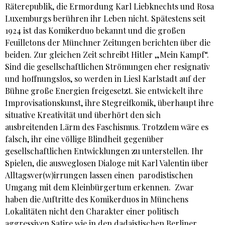
Räterepublik, die Ermordung Karl Liebknechts und Rosa
Luxemburgs berühren ihr Leben nicht. Spätestens seit
1924 ist das Komikerduo bekannt und die großen
Feuilletons der Münchner Zeitungen berichten über die
beiden. Zur gleichen Zeit schreibt Hitler „Mein Kampf“.
Sind die gesellschaftlichen Strömungen eher resignativ
und hoffnungslos, so werden in Liesl Karlstadt auf der
Bühne große Energien freigesetzt. Sie entwickelt ihre
Improvisationskunst, ihre Stegreifkomik, überhaupt ihre
situative Kreativität und überhört den sich
ausbreitenden Lärm des Faschismus. Trotzdem wäre es
falsch, ihr eine völlige Blindheit gegenüber
gesellschaftlichen Entwicklungen zu unterstellen. Ihr
Spielen, die ausweglosen Dialoge mit Karl Valentin über
Alltagsver(w)irrungen lassen einen parodistischen
Umgang mit dem Kleinbürgertum erkennen. Zwar
haben die Auftritte des Komikerduos in Münchens
Lokalitäten nicht den Charakter einer politisch
aggressiven Satire wie in den dadaistischen Berliner