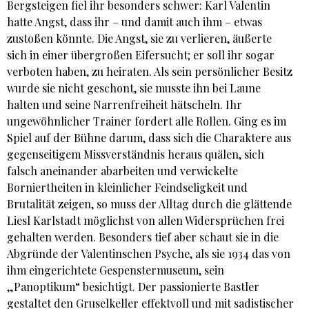
Bergsteigen fiel ihr besonders schwer: Karl Valentin
hatte Angst, dass ihr – und damit auch ihm – etwas
zustoßen könnte. Die Angst, sie zu verlieren, äußerte
sich in einer übergroßen Eifersucht; er soll ihr sogar
verboten haben, zu heiraten. Als sein persönlicher Besitz
wurde sie nicht geschont, sie musste ihn bei Laune
halten und seine Narrenfreiheit hätscheln. Ihr
ungewöhnlicher Trainer fordert alle Rollen. Ging es im
Spiel auf der Bühne darum, dass sich die Charaktere aus
gegenseitigem Missverständnis heraus quälen, sich
falsch aneinander abarbeiten und verwickelte
Borniertheiten in kleinlicher Feindseligkeit und
Brutalität zeigen, so muss der Alltag durch die glättende
Liesl Karlstadt möglichst von allen Widersprüchen frei
gehalten werden. Besonders tief aber schaut sie in die
Abgründe der Valentinschen Psyche, als sie 1934 das von
ihm eingerichtete Gespenstermuseum, sein
„Panoptikum“ besichtigt. Der passionierte Bastler
gestaltet den Gruselkeller effektvoll und mit sadistischer