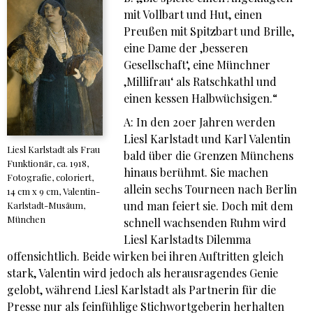
mit Vollbart und Hut, einen
Preußen mit Spitzbart und Brille,
eine Dame der ,besseren
Gesellschaft‘, eine Münchner
,Millifrau‘ als Ratschkathl und
einen kessen Halbwüchsigen.“
A: In den 20er Jahren werden
Liesl Karlstadt und Karl Valentin
Liesl Karlstadt als Frau
bald über die Grenzen Münchens
Funktionär, ca. 1918,
hinaus berühmt. Sie machen
Fotografie, coloriert,
allein sechs Tourneen nach Berlin
14 cm x 9 cm, Valentin-
und man feiert sie. Doch mit dem
Karlstadt-Musäum,
München
schnell wachsenden Ruhm wird
Liesl Karlstadts Dilemma
offensichtlich. Beide wirken bei ihren Auftritten gleich
stark, Valentin wird jedoch als herausragendes Genie
gelobt, während Liesl Karlstadt als Partnerin für die
Presse nur als feinfühlige Stichwortgeberin herhalten