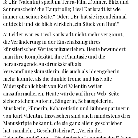
B: „Er (Valentin) spielt im Terra-Film ,Donner, Blitz und
Sonnenschein‘ die Hauptrolle; Liesl Karlstadt ist wie
immer an seiner Seite.“ Oder: „Er hat sie irgendeinmal
entdeckt und sie blieb wirklich ,ein Stück von Ihm'.“
A: Leider war es Liesl Karlstadt nicht mehr vergönnt,
die Veränderung in der Einschätzung ihres
künstlerischen Wertes mitzuerleben. Heute bewundert
man ihre Komplexität, ihre Phantasie und die
herausragende Ausdruckskraft als
Verwandlungskünstlerin, die auch als Ideengeberin
mehr konnte, als die dunkle Ironie und lustvolle
Widerspüchlichkeit von Karl Valentin weiter
auszuformulieren. Heute würde auf ihrer Web-Seite
sicher stehen: Autorin, Sängerin, Schauspielerin,
Musikerin, Filmerin, Kabarettistin und Bühnenpartnerin
von Karl Valentin. Inzwischen sind auch mindestens drei
Manuskripte bekannt, die sie ganz allein geschrieben
hat: nämlich: „Geschäftsheirat“, „Verein der
Katzenfreunde“, und „Die deutsche Laugenbretzel“ (eine