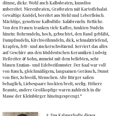
dünne, dicke. Wohl auch Kalbsbraten, kunstlos
zubereitet. Nierenbraten, Gratbraten mit Kartoffelsalat.
Gewaltige Knödel, bereitet aus Mehl und Leberfleisch.
Mächtige, gesottene Kalbsfüße. Salzbrezeln. Rettiche.
Von den Frauen tranken viele Kaffee, tunkten Nudeln
hinein: Rohrnudeln, hoch, gebuchtet, den Rand gebläht,
Dampfnudeln, Kirchweihnudeln, dick, schmalztriefend,
Krapfen, fett- und zuckerschwitzend. Serviert das alles
auf Geschirr aus den Süddeutschen Keramiken Ludwig
Heßreiter & Sohn, zumeist mit dem beliebten, sehr
blauen Enzian- und Edelweißmuster. Der Saal war voll
von Rauch, gleichmäßigem, langsamen Geräusch, Dunst
von Bier, Schweiß, Menschen. Alte Bürger saßen
behaglich, Liebespaare hockten breit, seelig. Höhere
Beamte, andere Großkopfige waren zahlreich in die
Masse der Kleinbürger hineingesprengt.“
A: Das Kalauerhafte dieses