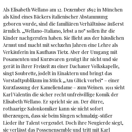
Als Elisabeth Wellano am 12. Dezember 1892 in München
als Kind eines Bäckers italienischer Abstammung
geboren wurde, sind die familiären Verhältnisse äußerst
ärmlich. „Wellano-Italiano, lebst a no“ sollen ihr die
Kinder nachgerufen haben. Sie flieht aus der häuslichen
Armut und macht mit sechzehn Jahren eine Lehre als
Verkäuferin im Kaufhaus Tietz. Aber der Umgang mit
Posamenten und Kurzwaren genügt ihr nicht und sie
gerät in ihrer Freizeit zu einer Dachauer Volkskapelle,
singt Soubrette, jodelt in Einaktern und bringt das
Vorstadtpublikum im Stück „Am Glück vorbei“ – einer
Kurzfassung der Kameliendame – zum Weinen. 1911 sieht
Karl Valentin die sicher recht unfreiwillige Komik der
Elisabeth Wellano. Er spricht sie an. Der dürre,
rothaarige Salonkomiker kann sie nicht sofort
überzeugen, dass sie beim Singen schmalzig-süßer
Lieder ihr Talent vergeudet. Doch ihre Neugierde siegt,
sie verlässt das Possenensemble und tritt mit Karl