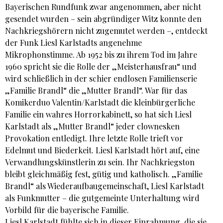
Bayerischen Rundfunk zwar angenommen, aber nicht
gesendet wurden – sein abgründiger Witz konnte den
Nachkriegshörern nicht zugemutet werden –, entdeckt
der Funk Liesl Karlstadts angenehme
Mikrophonstimme. Ab 1952 bis zu ihrem Tod im Jahre
1960 spricht sie die Rolle der „Meisterhausfrau“ und
wird schließlich in der schier endlosen Familienserie
„Familie Brandl“ die „Mutter Brandl“. War für das
Komikerduo Valentin/Karlstadt die kleinbürgerliche
Familie ein wahres Horrorkabinett, so hat sich Liesl
Karlstadt als „Mutter Brandl“ jeder clownesken
Provokation entledigt. Ihre letzte Rolle trieft vor
Edelmut und Biederkeit. Liesl Karlstadt hört auf, eine
Verwandlungskünstlerin zu sein. Ihr Nachkriegston
bleibt gleichmäßig fest, gütig und katholisch. „Familie
Brandl“ als Wiederaufbaugemeinschaft, Liesl Karlstadt
als Funkmutter – die gutgemeinte Unterhaltung wird
Vorbild für die bayerische Familie.
Liesl Karlstadt fühlte sich in dieser Einrahmung, die sie