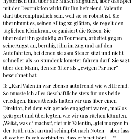
hysterisch und über alle Maßen ängstlich, aber das Spiel
mit der Destruktion wirkt für ihn befreiend. Valentin
darf überempfindlich sein, weil sie so robust ist. Sie
übernimmt es, seinen Alltag zu glätten, sie regelt den
täglichen Kleinkram, organisiert die Reisen. Sie
überredet ihn geduldig zu Tourneen, arbeitet gegen
seine Angst an, beruhigt ihn im Zug und auf den
Autofahrten, bei denen sie aam Steuer sitzt und nicht
schneller als 40 Stundenkilometer fahren darf. Sie sagt
über den Mann, den sie öfter als „ewigen Partner“
bezeichnet hat:
B: „Karl Valentin war ebenso autofremd wie weltfremd.
So musste ich alles Geschäftliche stets für uns beide
erledigen. Eines Abends hatten wir uns über einen
Direktor, bei dem wir gerade engagiert waren, maßlos
geärgert und überlegten, wie wir uns rächen könnten.
,Weißt, was d‘ machst‘, riet mir Valentin, ,glei morgen in
der Früh rufst an und schimpfst nach Noten – aber lass
di vorher falsch verbinden, dass er‘s net hört … ‘“