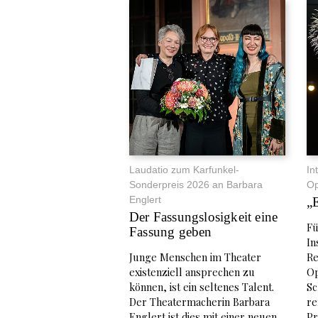
Laudatio zum Karfunkel-
In
Sonderpreis 2026 an Barbara
Op
Englert
„E
Der Fassungslosigkeit eine
Fü
Fassung geben
In
Junge Menschen im Theater
Re
existenziell ansprechen zu
Op
können, ist ein seltenes Talent.
Sc
Der Theatermacherin Barbara
re
Englert ist dies mit einer neuen
Pr