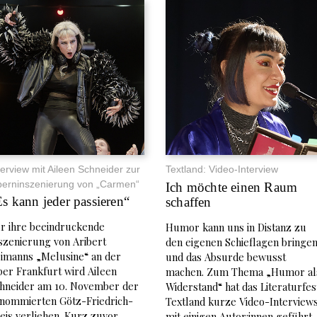
terview mit Aileen Schneider zur
Textland: Video-Interview
erninszenierung von „Carmen“
Ich möchte einen Raum
s kann jeder passieren“
schaffen
r ihre beeindruckende
Humor kann uns in Distanz zu
szenierung von Aribert
den eigenen Schieflagen bringe
imanns „Melusine“ an der
und das Absurde bewusst
er Frankfurt wird Aileen
machen. Zum Thema „Humor al
hneider am 10. November der
Widerstand“ hat das Literaturfes
nommierten Götz-Friedrich-
Textland kurze Video-Interview
eis verliehen. Kurz zuvor
mit einigen Autor:innen geführt.