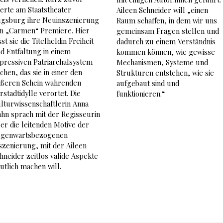
ierte am Staatstheater
Aileen Schneider will „einen
gsburg ihre Neuinszenierung
Raum schaffen, in dem wir uns
n „Carmen“ Premiere. Hier
gemeinsam Fragen stellen und
sst sie die Titelheldin Freiheit
dadurch zu einem Verständnis
d Entfaltung in einem
kommen können, wie gewisse
pressiven Patriarchalsystem
Mechanismen, Systeme und
chen, das sie in einer den
Strukturen entstehen, wie sie
ßeren Schein wahrenden
aufgebaut sind und
rstadtidylle verortet. Die
funktionieren.“
lturwissenschaftlerin Anna
hn sprach mit der Regisseurin
er die leitenden Motive der
genwartsbezogenen
szenierung, mit der Aileen
hneider zeitlos valide Aspekte
utlich machen will.