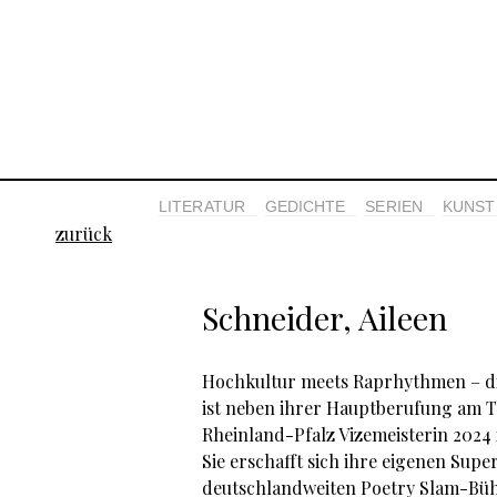
LITERATUR
GEDICHTE
SERIEN
KUNST 
zurück
Schneider, Aileen
Hochkultur meets Raprhythmen – di
ist neben ihrer Hauptberufung am 
Rheinland-Pfalz Vizemeisterin 2024
Sie erschafft sich ihre eigenen Sup
deutschlandweiten Poetry Slam-Büh