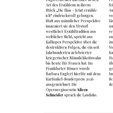
Art des Erzählens in ihrem
fe
Stück „Die Ilias – Jetzt erzähle
Au
ich“ eindrucksvoll gelungen.
vo
Statt aus männlicher Perspektive
lä
inszeniert sie den Urstoff
un
westlicher Erzähltradition aus
re
weiblicher Sicht, spricht aus
su
Kalliopes Perspektive über die
äu
destruktiven Folgen, die ein seit
Vo
Jahrhunderten zelebrierter
Ku
kriegerischer Männlichkeitswahn
Ha
bis heute für Frauen hat. Im
üb
Frankfurter Römer wurde
ge
Barbara Englert hierfür mit dem
In
Karfunkel-Sonderpreis 2026
Sc
ausgezeichnet. Die
de
Opernregisseurin
Aileen
Schneider
sprach die Laudatio.