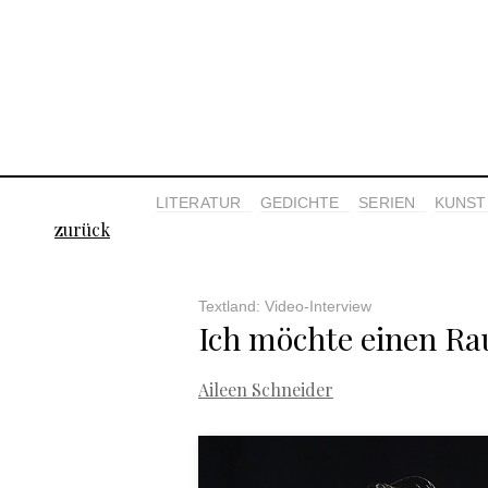
LITERATUR
GEDICHTE
SERIEN
KUNST 
zurück
Textland: Video-Interview
Ich möchte einen Ra
Aileen Schneider