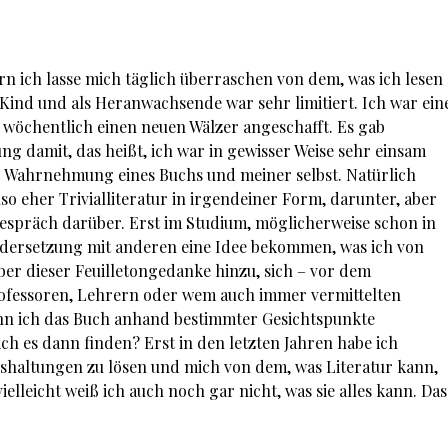
rn ich lasse mich täglich überraschen von dem, was ich lesen
 Kind und als Heranwachsende war sehr limitiert. Ich war ein
 wöchentlich einen neuen Wälzer angeschafft. Es gab
ng damit, das heißt, ich war in gewisser Weise sehr einsam
Wahrnehmung eines Buchs und meiner selbst. Natürlich
so eher Trivialliteratur in irgendeiner Form, darunter, aber
Gespräch darüber. Erst im Studium, möglicherweise schon in
andersetzung mit anderen eine Idee bekommen, was ich von
ber dieser Feuilletongedanke hinzu, sich – vor dem
rofessoren, Lehrern oder wem auch immer vermittelten
n ich das Buch anhand bestimmter Gesichtspunkte
ich es dann finden? Erst in den letzten Jahren habe ich
shaltungen zu lösen und mich von dem, was Literatur kann,
elleicht weiß ich auch noch gar nicht, was sie alles kann. Das