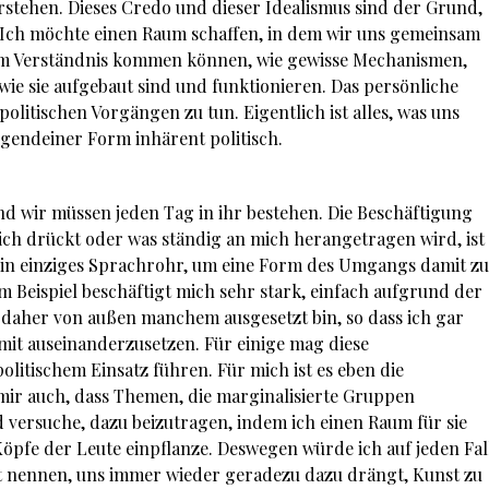
rstehen. Dieses Credo und dieser Idealismus sind der Grund,
Ich möchte einen Raum schaffen, in dem wir uns gemeinsam
em Verständnis kommen können, wie gewisse Mechanismen,
ie sie aufgebaut sind und funktionieren. Das persönliche
olitischen Vorgängen zu tun. Eigentlich ist alles, was uns
rgendeiner Form inhärent politisch.
 und wir müssen jeden Tag in ihr bestehen. Die Beschäftigung
ich drückt oder was ständig an mich herangetragen wird, ist
mein einziges Sprachrohr, um eine Form des Umgangs damit zu
m Beispiel beschäftigt mich sehr stark, einfach aufgrund der
d daher von außen manchem ausgesetzt bin, so dass ich gar
mit auseinanderzusetzen. Für einige mag diese
itischem Einsatz führen. Für mich ist es eben die
mir auch, dass Themen, die marginalisierte Gruppen
d versuche, dazu beizutragen, indem ich einen Raum für sie
 Köpfe der Leute einpflanze. Deswegen würde ich auf jeden Fal
aft nennen, uns immer wieder geradezu dazu drängt, Kunst zu