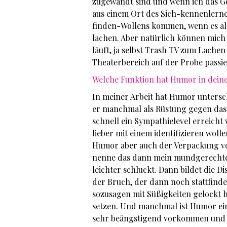
zugewandt sind und wenn ich das G
aus einem Ort des Sich-kennenler
finden-Wollens kommen, wenn es als
lachen. Aber natürlich können mich
läuft, ja selbst Trash TV zum Lache
Theaterbereich auf der Probe passie
Welche Funktion hat Humor in deine
In meiner Arbeit hat Humor untersc
er manchmal als Rüstung gegen das
schnell ein Sympathielevel erreicht
lieber mit einem identifizieren woll
Humor aber auch der Verpackung von
nenne das dann mein mundgerechtes 
leichter schluckt. Dann bildet die D
der Bruch, der dann noch stattfind
sozusagen mit Süßigkeiten gelockt 
setzen. Und manchmal ist Humor ein
sehr beängstigend vorkommen und üb