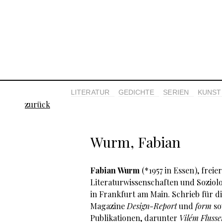
LITERATUR
GEDICHTE
SERIEN
KUNST 
zurück
Wurm, Fabian
Fabian Wurm
( *1957 in Essen ), fre
Literaturwissenschaften und Soziol
in Frankfurt am Main. Schrieb für d
Magazine
Design-Report
und
form
so
Publikationen, darunter
Vilém Flusse