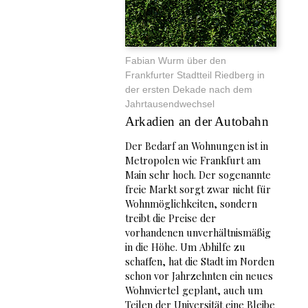
Fabian Wurm über den
Frankfurter Stadtteil Riedberg in
der ersten Dekade nach dem
Jahrtausendwechsel
Arkadien an der Autobahn
Der Bedarf an Wohnungen ist in
Metropolen wie Frankfurt am
Main sehr hoch. Der sogenannte
freie Markt sorgt zwar nicht für
Wohnmöglichkeiten, sondern
treibt die Preise der
vorhandenen unverhältnismäßig
in die Höhe. Um Abhilfe zu
schaffen, hat die Stadt im Norden
schon vor Jahrzehnten ein neues
Wohnviertel geplant, auch um
Teilen der Universität eine Bleibe