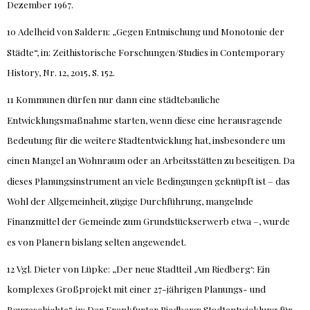
Dezember 1967.
10 Adelheid von Saldern: „Gegen Entmischung und Monotonie der
Städte“, in: Zeithistorische Forschungen/Studies in Contemporary
History, Nr. 12, 2015, S. 152.
11 Kommunen dürfen nur dann eine städtebauliche
Entwicklungsmaßnahme starten, wenn diese eine herausragende
Bedeutung für die weitere Stadtentwicklung hat, insbesondere um
einen Mangel an Wohnraum oder an Arbeitsstätten zu beseitigen. Da
dieses Planungsinstrument an viele Bedingungen geknüpft ist – das
Wohl der Allgemeinheit, zügige Durchführung, mangelnde
Finanzmittel der Gemeinde zum Grundstückserwerb etwa –, wurde
es von Planern bislang selten angewendet.
12 Vgl. Dieter von Lüpke: „Der neue Stadtteil ,Am Riedberg‘: Ein
komplexes Großprojekt mit einer 27-jährigen Planungs- und
Baugeschichte“, in: Der Frankfurter Riedberg: Stadtentwicklung für