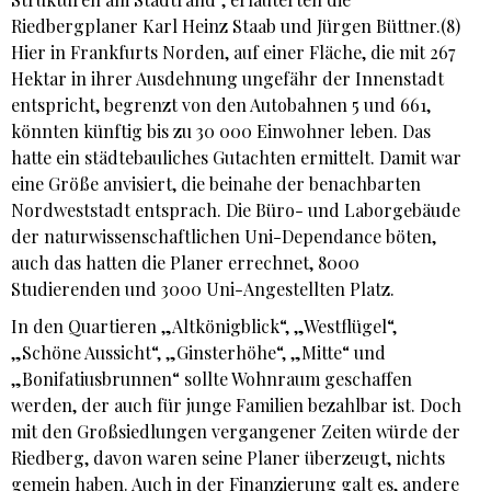
Riedbergplaner Karl Heinz Staab und Jürgen Büttner.(8)
Hier in Frankfurts Norden, auf einer Fläche, die mit 267
Hektar in ihrer Ausdehnung ungefähr der Innenstadt
entspricht, begrenzt von den Autobahnen 5 und 661,
könnten künftig bis zu 30 000 Einwohner leben. Das
hatte ein städtebauliches Gutachten ermittelt. Damit war
eine Größe anvisiert, die beinahe der benachbarten
Nordweststadt entsprach. Die Büro- und Laborgebäude
der naturwissenschaftlichen Uni-Dependance böten,
auch das hatten die Planer
errechnet, 8000
Studierenden und 3000 Uni-Angestellten Platz.
In den Quartieren „Altkönigblick“, „Westflügel“,
„Schöne Aussicht“, „Ginsterhöhe“, „Mitte“ und
„Bonifatiusbrunnen“ sollte Wohnraum geschaffen
werden, der auch für junge Familien bezahlbar ist. Doch
mit den Großsiedlungen vergangener Zeiten würde der
Riedberg, davon waren seine Planer überzeugt, nichts
gemein haben. Auch in der Finanzierung galt es, andere