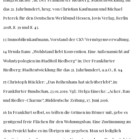
das 21. Jahrhundert, hrsg. von Christian Kaufmann und Michael
Peterek für den Deutschen Werkbund Hessen, Jovis Verlag, Berlin
2018, S. 39 und S. 43.
13 Immobilienkaufmann, Vorstand der CKV Vermögensverwaltung.
14 Ursula Baus: „Wohlstand liebt Konvention. Eine Außenansicht auf
Wohntypologien im Stadtteil Riedberg“ in: Der Frankfurter
Riedberg: Stadtentwicklung für das 21. Jahrhundert, a.a.O., S. 94.
15 Christoph Mäckler: „Das Reihenhaus hat sich überlebt“, in:
Frankfurter Rundschau, 23.01.2019. Vgl.: Helga Einecke: „Acker, Bau
und Siedler-Charme“, Süddeutsche Zeitung, 17. Juni 2016.
16 In Frankfurt selbst, so teilten die Grünen im Römer mit, gebe es
genügend freie Flächen für den Wohnungsbau. Eine Zustimmung zu
dem Projekt habe es im Übrigen nie gegeben. Man sei lediglich