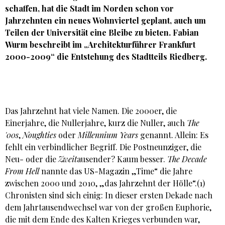
schaffen, hat die Stadt im Norden schon vor
Jahrzehnten ein neues Wohnviertel geplant, auch um
Teilen der Universität eine Bleibe zu bieten.
Fabian
Wurm
beschreibt im „Architekturführer Frankfurt
2000-2009“ die Entstehung des Stadtteils Riedberg.
Das Jahrzehnt hat viele Namen. Die 2000er, die
Einerjahre, die Nullerjahre, kurz die Nuller, auch
The
'00s
,
Noughties
oder
Millennium Years
genannt. Allein: Es
fehlt ein verbindlicher Begriff. Die Postneunziger, die
Neu- oder die
Zweit
ausender? Kaum besser.
The Decade
From Hell
nannte das US-Magazin „Time“ die Jahre
zwischen 2000 und 2010, „das Jahrzehnt der Hölle“.(1)
Chronisten sind sich einig: In dieser ersten Dekade nach
dem Jahrtausendwechsel war von der großen Euphorie,
die mit dem Ende des Kalten Krieges verbunden war,