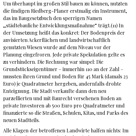
Um überhaupt im großen Stil bauen zu können, nutzten
die findigen Riedberg-Planer erstmalig ein Instrument,
das im Baugesetzbuch den sperrigen Namen
„städtebauliche Entwicklungsmaßnahme“ trägt.(11) In
der Umsetzung heißt das konkret: Der Bodenpreis der
anvisierten Ackerflächen und landwirtschaftlich
genutzten Wiesen wurde auf dem Niveau vor der
Planung eingefroren. Jede private Spekulation gelte es
zu verhindern. Die Rechnung war simpel: Die
Grundstückseigentümer – immerhin 110 an der Zahl –
mussten ihren Grund und Boden für 45 Mark (damals 23
Euro) je Quadratmeter hergeben, andernfalls drohte
Enteignung. Die Stadt verkaufte dann den neu
parzellierten und mit Baurecht versehenen Boden an
private Investoren ab 500 Euro pro Quadratmeter und
finanzierte so die Straßen, Schulen, Kitas, und Parks des
neuen Stadtteils.
Alle Klagen der betroffenen Landwirte halfen nichts: Im