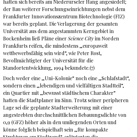
hatten sich bereits am Niederurseler Hang angesiedelt;
der Bau weiterer Forschungseinrichtungen nebst dem
Frankfurter Innovationszentrum Biotechnologie (FIZ)
war bereits geplant. Die Verlagerung der gesamten
Universität aus dem angestammten Kerngebiet in
Bockenheim ließ Pläne einer
Science City
im Norden
Frankfurts reifen, die mindestens „europaweit
wettbewerbsfähig sein wird“, wie Peter Rost,
Bevollmächtigter der Universität für die
Standortentwicklung, 1994 bekundete.(7)
Doch weder eine „Uni-Kolonie“ noch eine „Schlafstadt“,
sondern einen „lebendigen und vielfältigen Stadtteil“,
ein Quartier mit „bewusst städtischem Charakter“
hatten die Stadtplaner im Sinn. Trotz seiner peripheren
Lage sei die geplante Stadterweiterung mit einer
angestrebten durchschnittlichen Bebauungsdichte von
0,9 (GFZ) höher als in den umliegenden Orten und
könne folglich beispielhaft sein „für kompakte
Strukturen am Stadtrand“, erläuterten die