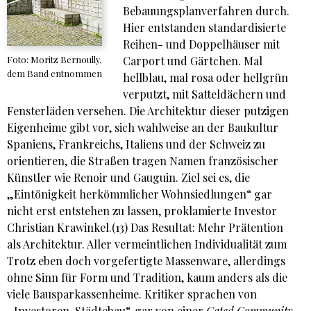
Bebauungsplanverfahren durch.
Hier entstanden standardisierte
Reihen- und Doppelhäuser mit
Carport und Gärtchen. Mal
Foto: Moritz Bernoully,
dem Band entnommen
hellblau, mal rosa oder hellgrün
verputzt, mit Satteldächern und
Fensterläden versehen. Die Architektur dieser putzigen
Eigenheime gibt vor, sich wahlweise an der Baukultur
Spaniens, Frankreichs, Italiens und der Schweiz zu
orientieren, die Straßen tragen Namen französischer
Künstler wie Renoir und Gauguin. Ziel sei es, die
„Eintönigkeit herkömmlicher Wohnsiedlungen“ gar
nicht erst entstehen zu lassen, proklamierte Investor
Christian Krawinkel.(13) Das Resultat: Mehr Prätention
als Architektur. Aller vermeintlichen Individualität zum
Trotz eben doch vorgefertigte Massenware, allerdings
ohne Sinn für Form und Tradition, kaum anders als die
viele Bausparkassenheime. Kritiker sprachen von
„Investoren-Städtebau“, gar von einer
Gated Community