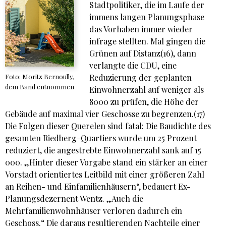
Stadtpolitiker, die im Laufe der
immens langen Planungsphase
das Vorhaben immer wieder
infrage stellten. Mal gingen die
Grünen auf Distanz(16), dann
verlangte die CDU, eine
Reduzierung der geplanten
Foto: Moritz Bernoully,
dem Band entnommen
Einwohnerzahl auf weniger als
8000 zu prüfen, die Höhe der
Gebäude auf maximal vier Geschosse zu begrenzen.(17)
Die Folgen dieser Querelen sind fatal: Die Baudichte des
gesamten Riedberg-Quartiers wurde um 25 Prozent
reduziert, die angestrebte Einwohnerzahl sank auf 15
000. „Hinter dieser Vorgabe stand ein stärker an einer
Vorstadt orientiertes Leitbild mit einer größeren Zahl
an Reihen- und Einfamilienhäusern“, bedauert Ex-
Planungsdezernent Wentz. „Auch die
Mehrfamilienwohnhäuser verloren dadurch ein
Geschoss.“ Die daraus resultierenden Nachteile einer