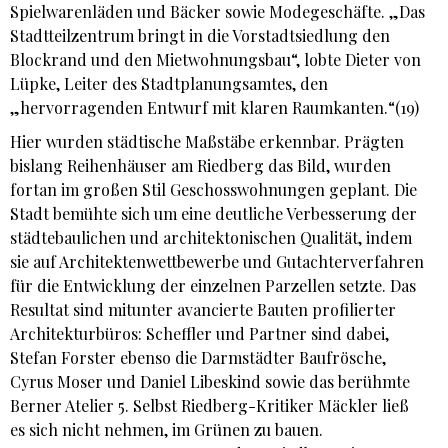
Spielwarenläden und Bäcker sowie Modegeschäfte. „Das
Stadtteilzentrum bringt in die Vorstadtsiedlung den
Blockrand und den Mietwohnungsbau“, lobte Dieter von
Lüpke, Leiter des Stadtplanungsamtes, den
„hervorragenden Entwurf mit klaren Raumkanten.“(19)
Hier wurden städtische Maßstäbe erkennbar. Prägten
bislang Reihenhäuser am Riedberg das Bild, wurden
fortan im großen Stil Geschosswohnungen geplant. Die
Stadt bemühte sich um eine deutliche Verbesserung der
städtebaulichen und architektonischen Qualität, indem
sie auf Architektenwettbewerbe und Gutachterverfahren
für die Entwicklung der einzelnen Parzellen setzte. Das
Resultat sind mitunter avancierte Bauten profilierter
Architekturbüros: Scheffler und Partner sind dabei,
Stefan Forster ebenso die Darmstädter Baufrösche,
Cyrus Moser und Daniel Libeskind sowie das berühmte
Berner Atelier 5. Selbst Riedberg-Kritiker Mäckler ließ
es sich nicht nehmen, im Grünen zu bauen.