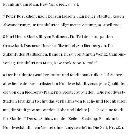
Frankfurt am Main, New York 1991, S. 98 f.
7 Peter Rost zitiert nach Kerstin Liesem: „Ein neuer Stadtteil gegen
Abwanderung“, in: Frankfurter Allgemeine Zeitung, 19. April 2004.
8 Karl Heinz Staab, Jürgen Büttner: „Ein Teil der kompakten
Großstadt: Das neue Universitätsviertel ,Am Riedberg‘, in: Die
Zukunft des Städtischen, Band 11, hrsg. von Martin Wentz, Campus-
Verlag, Frankfurt am Main, New York 2000, S. 206 ff.
9 Der berühmte Grafiker, Autor und Städtebaukritiker Otl Aicher
attestierte der viel kritisierten Nordweststadt genau jene Qualitäten,
die von den Riedberg-Planern angestrebt wurden: „Die Nordwest-
Stadt in Frankfurt kehrt das Verhältnis von Flach- und Hochbauten
um, die Stadt gewinnt wieder Höhe und Dichte [… ] Es ist eine Stadt
für Städter.“ Ders.: „Schluß mit der Zeilen-Siedlung: Frankfurts
Nordweststadt – ein Viertel ohne Langeweile“, in: Die Zeit, Nr. 48, 1.