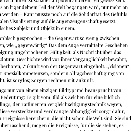
en sich ihrer Zuschauer an jedem anderen Teil gewiss sein:
as an irgendeinem Teil der Welt begangen wird, nunmehr an
 werden – Kant musste noch auf die Solidarität des Gefühls
talen Visualisierung auf die Augenzeugenschaft gesetzt
isches Subjekt und Objekt in einem.
sophisch gesprochen – die Gegenwart so wenig zwischen
n, wie „gegenwärtig“. Das dem Auge vermittelte Geschehen
bigung ungebrochener Gültigkeit; als Nachricht über das
llsdatum. Geschichte wird vor ihrer Vergänglichkeit bewahrt,
berboten, Zukunft von der Gegenwart eingeholt. „Visionen“
er Spezialkompetenzen, sondern Alltagsbeschäftigung von
t, ist sorglos; Sorgen rechnen mit Zukunft.
rdings nur von einem einzigen Bildtyp und beansprucht von
Bedeutung: Es gilt vom Bild als Zeichen für eine bildlich
dings, der raffinierten Vergleichzeitigungstechnik wegen,
diese versteckte und verdrängte Abhängigkeit sorgt dafür,
 Ereignisse bereichern, die nicht schon die Welt sind. Sie sin
 überraschend, mögen die Ereignisse, für die sie stehen, es