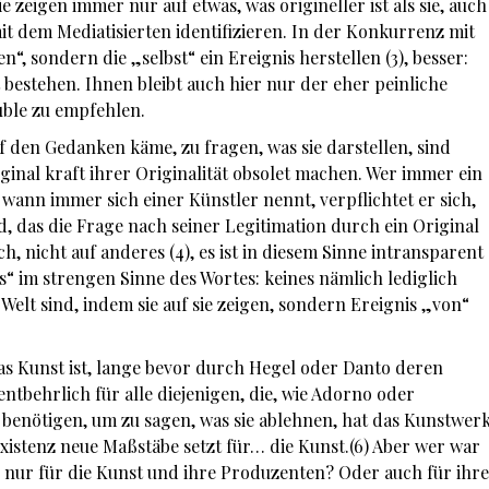
ie zeigen immer nur auf etwas, was origineller ist als sie, auch
t dem Mediatisierten identifizieren. In der Konkurrenz mit
en“, sondern die „selbst“ ein Ereignis herstellen (3), besser:
t bestehen. Ihnen bleibt auch hier nur der eher peinliche
uble zu empfehlen.
f den Gedanken käme, zu fragen, was sie darstellen, sind
ginal kraft ihrer Originalität obsolet machen. Wer immer ein
r; wann immer sich einer Künstler nennt, verpflichtet er sich,
ld, das die Frage nach seiner Legitimation durch ein Original
ich, nicht auf anderes (4), es ist in diesem Sinne intransparent
nis“ im strengen Sinne des Wortes: keines nämlich lediglich
e Welt sind, indem sie auf sie zeigen, sondern Ereignis „von“
as Kunst ist, lange bevor durch Hegel oder Danto deren
tbehrlich für alle diejenigen, die, wie Adorno oder
 benötigen, um zu sagen, was sie ablehnen, hat das Kunstwer
 Existenz neue Maßstäbe setzt für… die Kunst.(6) Aber wer war
 nur für die Kunst und ihre Produzenten? Oder auch für ihre