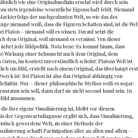
, ähnlich wie eine Originalmedizin ersetzt wird durch sein
 ihm stets irgendeine wesentliche Eigenschaft fehlt. Niemand
 Markterfolgs der nachgeahmten Welt, so wie das des
ange niemand weiß, dass die Figuren Schatten sind, ist die Wel
i Platon – niemand will es wissen. Darauf setzt die
h dem Original, weil niemand es vermisst. Von dieser
zehrt jede Bildpolitik. Nota bene: Es kommt hinzu, dass
elte Wirkung einer Sehnsucht nach dem Original, dem
 Guten, im Kontext unverständlich scheint: Platons Welt ist
h ein Bild, erstellt nach einem Original, das überhaupt erst
 Zweck ist: Bei Platon ist also das Original abhängig von
 defizitär. Nur – dieser philosophische Mythos weiß es sogar:
nsraum sein soll, dann darf sie nicht second hand sein. In
d Bild zusammen.
e ihre eigene Visualisierung ist, bleibt vor diesem
is der Gegenwartsdiagnose ergibt sich, dass Visualisierung,
dentisch gewordene Welt, zu einer Methode der
ualisierung schafft Partizipation aller an allen und allem –