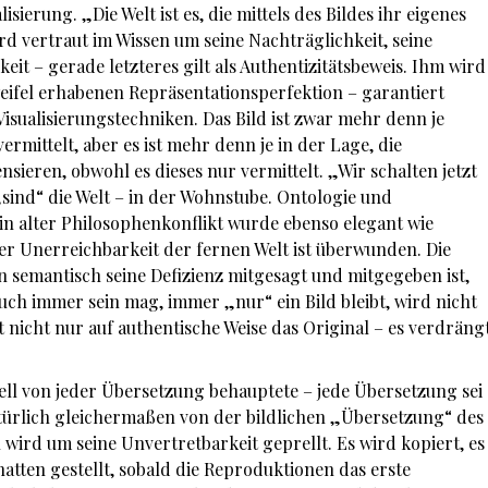
lisierung. „Die Welt ist es, die mittels des Bildes ihr eigenes
rd vertraut im Wissen um seine Nachträglichkeit, seine
eit – gerade letzteres gilt als Authentizitätsbeweis. Ihm wird
eifel erhabenen Repräsentationsperfektion – garantiert
sualisierungstechniken. Das Bild ist zwar mehr denn je
ermittelt, aber es ist mehr denn je in der Lage, die
sieren, obwohl es dieses nur vermittelt. „Wir schalten jetzt
„sind“ die Welt – in der Wohnstube. Ontologie und
in alter Philosophenkonflikt wurde ebenso elegant wie
er Unerreichbarkeit der fernen Welt ist überwunden. Die
on semantisch seine Defizienz mitgesagt und mitgegeben ist,
auch immer sein mag, immer „nur“ ein Bild bleibt, wird nicht
tt nicht nur auf authentische Weise das Original – es verdräng
ll von jeder Übersetzung behauptete – jede Übersetzung sei
natürlich gleichermaßen von der bildlichen „Übersetzung“ des
l wird um seine Unvertretbarkeit geprellt. Es wird kopiert, es
chatten gestellt, sobald die Reproduktionen das erste