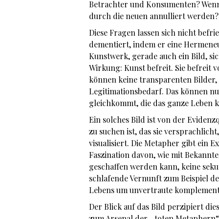
Betrachter und Konsumenten? Wenn 
durch die neuen annulliert werden?
Diese Fragen lassen sich nicht befr
dementiert, indem er eine Hermeneut
Kunstwerk, gerade auch ein Bild, si
Wirkung: Kunst befreit. Sie befreit v
können keine transparenten Bilder,
Legitimationsbedarf. Das können nu
gleichkommt, die das ganze Leben k
Ein solches Bild ist von der Evidenz
zu suchen ist, das sie versprachlich
visualisiert. Die Metapher gibt ein 
Faszination davon, wie mit Bekannt
geschaffen werden kann, keine sekund
schlafende Vernunft zum Beispiel de
Lebens um unvertraute komplement
Der Blick auf das Bild perzipiert di
zum Arsenal der „toten Metaphern“