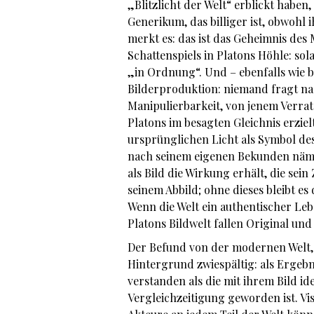
„Blitzlicht der Welt“ erblickt haben
Generikum, das billiger ist, obwohl
merkt es: das ist das Geheimnis des
Schattenspiels in Platons Höhle: sol
„in Ordnung“. Und – ebenfalls wie be
Bilderproduktion: niemand fragt nac
Manipulierbarkeit, von jenem Verrat 
Platons im besagten Gleichnis erzi
ursprünglichen Licht als Symbol des
nach seinem eigenen Bekunden nämlic
als Bild die Wirkung erhält, die sein
seinem Abbild; ohne dieses bleibt es
Wenn die Welt ein authentischer Lebe
Platons Bildwelt fallen Original un
Der Befund von der modernen Welt, di
Hintergrund zwiespältig: als Ergebn
verstanden als die mit ihrem Bild i
Vergleichzeitigung geworden ist. Vis