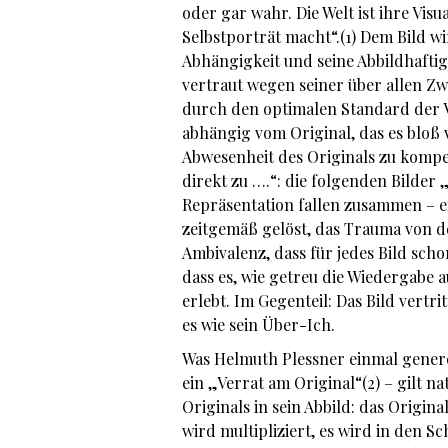
oder gar wahr. Die Welt ist ihre Visua
Selbstporträt macht“.(1) Dem Bild wi
Abhängigkeit und seine Abbildhaftigk
vertraut wegen seiner über allen Zw
durch den optimalen Standard der Vi
abhängig vom Original, das es bloß v
Abwesenheit des Originals zu kompen
direkt zu ….“: die folgenden Bilder 
Repräsentation fallen zusammen – e
zeitgemäß gelöst, das Trauma von d
Ambivalenz, dass für jedes Bild sch
dass es, wie getreu die Wiedergabe 
erlebt. Im Gegenteil: Das Bild vertri
es wie sein Über-Ich.
Was Helmuth Plessner einmal genere
ein „Verrat am Original“(2) – gilt 
Originals in sein Abbild: das Origina
wird multipliziert, es wird in den S