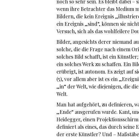
noch so sehr sein. Es bleibt dabei – s
wenn ihre Betrachter das Medium mi
Bildern, die kein Ereignis „illustrier
ein Ereignis „sind“, können sie nich
Versuch, sich als das wohlfeilere Do
Bilder, angesichts derer niemand au
solche, die die Frage nach einem Ori
solches Bild schafft, ist ein Künstle
ein solches Werk zu schaffen. Ein Bi
erübrigt, ist autonom. Es zeigt auf s
(5), vor allem aber ist es ein „Ereig
„in“ der Welt, wie diejenigen, die di
Welt.
Man hat aufgehört, zu definieren, w
„Ende“ ausgerufen wurde. Kant, unen
Heidegger, einen Projektionsschirm
definiert als eines, das durch seine
der erste Künstler? Und – Maßstäbe