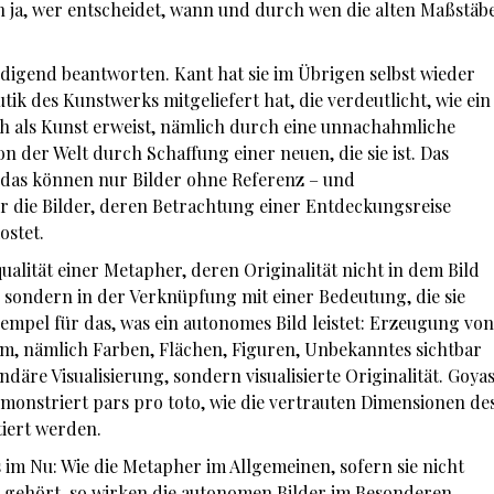
ja, wer entscheidet, wann und durch wen die alten Maßstäb
iedigend beantworten. Kant hat sie im Übrigen selbst wieder
ik des Kunstwerks mitgeliefert hat, die verdeutlicht, wie ein
ch als Kunst erweist, nämlich durch eine unnachahmliche
on der Welt durch Schaffung einer neuen, die sie ist. Das
 das können nur Bilder ohne Referenz – und
r die Bilder, deren Betrachtung einer Entdeckungsreise
ostet.
qualität einer Metapher, deren Originalität nicht in dem Bild
t, sondern in der Verknüpfung mit einer Bedeutung, die sie
Exempel für das, was ein autonomes Bild leistet: Erzeugung von
em, nämlich Farben, Flächen, Figuren, Unbekanntes sichtbar
äre Visualisierung, sondern visualisierte Originalität. Goya
monstriert pars pro toto, wie die vertrauten Dimensionen de
iert werden.
es im Nu: Wie die Metapher im Allgemeinen, sofern sie nicht
 gehört, so wirken die autonomen Bilder im Besonderen