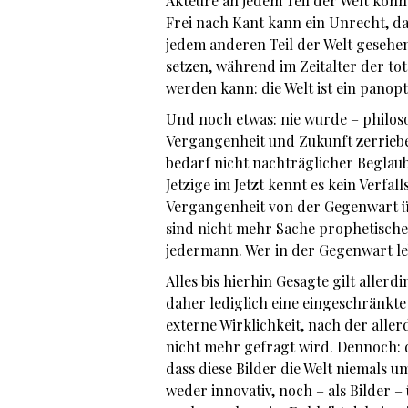
Akteure an jedem Teil der Welt könn
Frei nach Kant kann ein Unrecht, d
jedem anderen Teil der Welt gesehen
setzen, während im Zeitalter der to
werden kann: die Welt ist ein panopt
Und noch etwas: nie wurde – philo
Vergangenheit und Zukunft zerriebe
bedarf nicht nachträglicher Beglau
Jetzige im Jetzt kennt es kein Verfa
Vergangenheit von der Gegenwart ü
sind nicht mehr Sache prophetisch
jedermann. Wer in der Gegenwart leb
Alles bis hierhin Gesagte gilt alle
daher lediglich eine eingeschränkte 
externe Wirklichkeit, nach der aller
nicht mehr gefragt wird. Dennoch: 
dass diese Bilder die Welt niemals um
weder innovativ, noch – als Bilder –