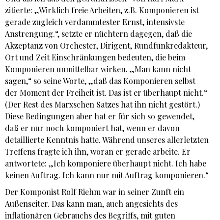
zitierte: „Wirklich freie Arbeiten, z.B. Komponieren ist
gerade zugleich verdammtester Ernst, intensivste
Anstrengung.“, setzte er nüchtern dagegen, daß die
Akzeptanz von Orchester, Dirigent, Rundfunkredakteur,
Ort und Zeit Einschränkungen bedeuten, die beim
Komponieren unmittelbar wirken. „Man kann nicht
sagen,“ so seine Worte, „daß das Komponieren selbst
der Moment der Freiheit ist. Das ist er überhaupt nicht.“
(Der Rest des Marxschen Satzes hat ihn nicht gestört.)
Diese Bedingungen aber hat er für sich so gewendet,
daß er nur noch komponiert hat, wenn er davon
detaillierte Kenntnis hatte. Während unseres allerletzten
Treffens fragte ich ihn, woran er gerade arbeite. Er
antwortete: „Ich komponiere überhaupt nicht. Ich habe
keinen Auftrag. Ich kann nur mit Auftrag komponieren.“
Der Komponist Rolf Riehm war in seiner Zunft ein
Außenseiter. Das kann man, auch angesichts des
inflationären Gebrauchs des Begriffs, mit guten