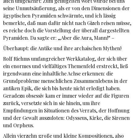
auch umgekehrt: Zum geflügelten Wort wurde bei uns
seine Unmutsäußerung, als er von den Dimensionen der
ägyptischen Pyramiden schwärmte, und ich lässig
bemerkte, daß man dafür nicht nach Gizeh reisen müsse,
es reiche doch die Vorstellung der überall dargestellten
Pyramiden. Da sagte er: „Aber die Aura, Mann!“ –
Überhaupt: die Antike und ihre archaischen Mythen!
Rolf Riehms umfangreicher Werkkatalog, der sich über
ein enormes und vielfältiges Themenfeld erstreckt, ließ
irgendwann eine inhaltliche Achse erkennen: die
Grundprobleme menschlichen Zusammenlebens in der
antiken Epik, die sich bis heute nicht erledigt haben.
Geradezu obsessiv kam er immer wieder auf die Figuren
zurück, versetzte sich in sie hinein, um ihre
Empfindungen in Situationen des Verrats, der Hoffnung
und der Gewalt auszuloten: Odysseus, Kirke, die Sirenen
und Orpheus.
Allein vierzehn große und kleine Kompositionen, also