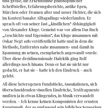
und große, die Erkenntnisse philosophischer
Schriftsteller, Erfahrungsberichte, antike Epen,
Märchen oder Dramen alter und neuer Dichter, die sich
im Kontext banaler Alltagsdinge wiederfanden. Er
sprach oft von seiner fast „kindlichen“ Abhängigkeit
von Alexander Kluge. Gemeint war vor allem Das Buch
„Geschichte und Eigensinn“, das Kluge zusammen mit
Oskar Negt 1981 veröffentlicht hatte und in dem die
Methode, Entferntes nahe zusammen- und damit in
Spannung zu setzen, exemplarisch angewandt wurde.
Über diese dreidimensionale Dialektik ging Rolf
allerdings noch hinaus. Denn er hat sie nicht nur
gedacht, er hat sie – hatte ich den Eindruck – auch
gelebt.
All diese heterogenen Fundstücke, Assoziationen, sich
überschneidenden visuellen Eindrücke, Textfragmente
mußten ja in etwas Klingendes, in Musik verwandelt
werden. – Ich kenne keinen Komponisten der ernsten
Kunstmusik, der so umfassend sein leibliches Sensorium