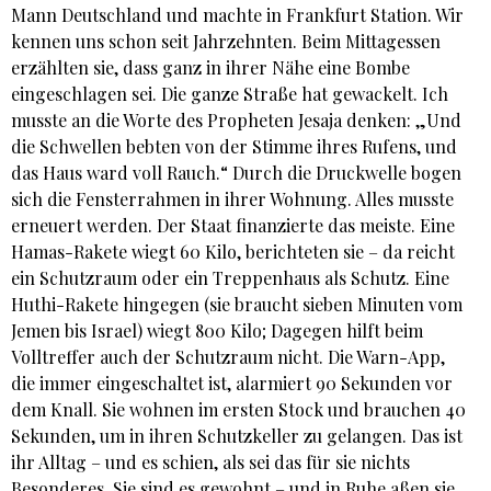
Mann Deutschland und machte in Frankfurt Station. Wir
kennen uns schon seit Jahrzehnten. Beim Mittagessen
erzählten sie, dass ganz in ihrer Nähe eine Bombe
eingeschlagen sei. Die ganze Straße hat gewackelt. Ich
musste an die Worte des Propheten Jesaja denken: „Und
die Schwellen bebten von der Stimme ihres Rufens, und
das Haus ward voll Rauch.“ Durch die Druckwelle bogen
sich die Fensterrahmen in ihrer Wohnung. Alles musste
erneuert werden. Der Staat finanzierte das meiste. Eine
Hamas-Rakete wiegt 60 Kilo, berichteten sie – da reicht
ein Schutzraum oder ein Treppenhaus als Schutz. Eine
Huthi-Rakete hingegen (sie braucht sieben Minuten vom
Jemen bis Israel) wiegt 800 Kilo; Dagegen hilft beim
Volltreffer auch der Schutzraum nicht. Die Warn-App,
die immer eingeschaltet ist, alarmiert 90 Sekunden vor
dem Knall. Sie wohnen im ersten Stock und brauchen 40
Sekunden, um in ihren Schutzkeller zu gelangen. Das ist
ihr Alltag – und es schien, als sei das für sie nichts
Besonderes. Sie sind es gewohnt – und in Ruhe aßen sie