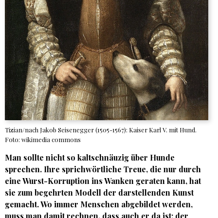
Tizian/nach Jakob Seisenegger (1505-1567): Kaiser Karl V. mit Hund.
Foto: wikimedia commons
Man sollte nicht so kaltschnäuzig über Hunde
sprechen. Ihre sprichwörtliche Treue, die nur durch
eine Wurst-Korruption ins Wanken geraten kann, hat
sie zum begehrten Modell der darstellenden Kunst
gemacht. Wo immer Menschen abgebildet werden,
muss man damit rechnen, dass auch er da ist: der