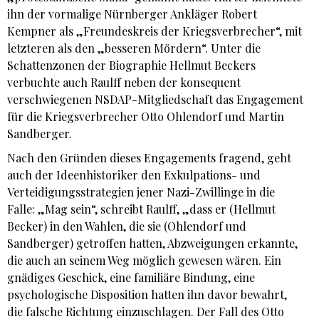
ihn der vormalige Nürnberger Ankläger Robert
Kempner als „Freundeskreis der Kriegsverbrecher“, mit
letzteren als den „besseren Mördern“. Unter die
Schattenzonen der Biographie Hellmut Beckers
verbuchte auch Raulff neben der konsequent
verschwiegenen NSDAP-Mitgliedschaft das Engagement
für die Kriegsverbrecher Otto Ohlendorf und Martin
Sandberger.
Nach den Gründen dieses Engagements fragend, geht
auch der Ideenhistoriker den Exkulpations- und
Verteidigungsstrategien jener Nazi-Zwillinge in die
Falle: „Mag sein“, schreibt Raulff, „dass er (Hellmut
Becker) in den Wahlen, die sie (Ohlendorf und
Sandberger) getroffen hatten, Abzweigungen erkannte,
die auch an seinem Weg möglich gewesen wären. Ein
gnädiges Geschick, eine familiäre Bindung, eine
psychologische Disposition hatten ihn davor bewahrt,
die falsche Richtung einzuschlagen. Der Fall des Otto