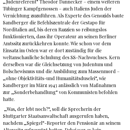
„Judenreferent“ Theodor Dannecker – einem weiteren
Tübinger Kampfgenossen – auch Italiens Juden der
Vernichtung zuzuführen. Als Experte des Genozids baute
Sandberger die Befehlszentrale der Gestapo für
Norditalien auf, bis deren Razzien so reibungslos
funktionierten, dass ihr Operateur an seinen Berliner
Amtssitz zurückkehren konnte. Wie schon vor dem
Einsatz im Osten war er dort zuständig für die
weltanschauliche Schulung des SS-Nachwuchses. Kern
derselben war die Gleichsetzung von Judentum und
Bolschewismus und die Ausbildung zum Massenmord –
„ohne Objektivitäts-und Humanitätsduselei“, wie
Sandberger im März 1943 anlässlich von Maßnahmen
zur „Sonderbehandlung“ von Kommunisten befohlen
hatte.
„Was, der lebt noch?“, soll die Sprecherin der
Stuttgarter Staatsanwaltschaft ausgerufen haben,
nachdem „Spiegel“-Reporter den Pensionär an seinem
Alterssitz aufgespürt hatten. Dabei war es kein