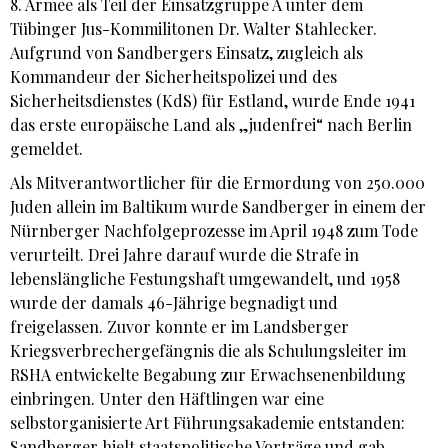
8. Armee als Teil der Einsatzgruppe A unter dem
Tübinger Jus-Kommilitonen Dr. Walter Stahlecker.
Aufgrund von Sandbergers Einsatz, zugleich als
Kommandeur der Sicherheitspolizei und des
Sicherheitsdienstes (KdS) für Estland, wurde Ende 1941
das erste europäische Land als „judenfrei“ nach Berlin
gemeldet.
Als Mitverantwortlicher für die Ermordung von 250.000
Juden allein im Baltikum wurde Sandberger in einem der
Nürnberger Nachfolgeprozesse im April 1948 zum Tode
verurteilt. Drei Jahre darauf wurde die Strafe in
lebenslängliche Festungshaft umgewandelt, und 1958
wurde der damals 46-Jährige begnadigt und
freigelassen. Zuvor konnte er im Landsberger
Kriegsverbrechergefängnis die als Schulungsleiter im
RSHA entwickelte Begabung zur Erwachsenenbildung
einbringen. Unter den Häftlingen war eine
selbstorganisierte Art Führungsakademie entstanden:
Sandberger hielt staatspolitische Vorträge und gab