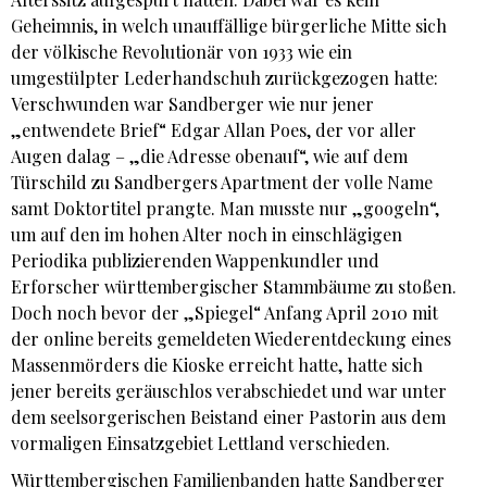
Geheimnis, in welch unauffällige bürgerliche Mitte sich
der völkische Revolutionär von 1933 wie ein
umgestülpter Lederhandschuh zurückgezogen hatte:
Verschwunden war Sandberger wie nur jener
„entwendete Brief“ Edgar Allan Poes, der vor aller
Augen dalag – „die Adresse obenauf“, wie auf dem
Türschild zu Sandbergers Apartment der volle Name
samt Doktortitel prangte. Man musste nur „googeln“,
um auf den im hohen Alter noch in einschlägigen
Periodika publizierenden Wappenkundler und
Erforscher württembergischer Stammbäume zu stoßen.
Doch noch bevor der „Spiegel“ Anfang April 2010 mit
der online bereits gemeldeten Wiederentdeckung eines
Massenmörders die Kioske erreicht hatte, hatte sich
jener bereits geräuschlos verabschiedet und war unter
dem seelsorgerischen Beistand einer Pastorin aus dem
vormaligen Einsatzgebiet Lettland verschieden.
Württembergischen Familienbanden hatte Sandberger