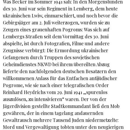
Was Becker im Sommer 1941 sah: In den Morgenstunden
des 30. Juni war sein Regiment in Lemberg, dem heute
ukrainischen Lwiw, einmarschiert, und noch bevor die
Gebirgsjäger am 2. Juli weiterzogen, wurden sie zu
Zeugen eines grauenhaften Pogroms: Was sich auf
Lembergs Straßen seit dem Vormittag des 30. Juni
abspielte, ist durch Fotografien, Filme und andere
Zeugnisse verbürgt: Die Ermordung ukrainischer
Gefangenen durch Truppen des sowjetischen
Geheimdienstes NKWD bei ihrem übereilten Abzug
lieferte den nachfolgenden deutschen Besatzern den
willkommenen Anlass für das Entfachen antijüdischer
Pogrome, wie sie nach einer telegrafischen Order
Reinhard Heydrichs vom 29. Juni 1941 „spurenlos
auszulösen, zu intensivieren“ waren. Der von der
Jägerdivision gestellte Stadtkommandant ließ den Mob
gewähren, der in einem tagelang andauernden
Gewaltrausch mehrere Tausend Juden niedermetzelte:
Mord und Vergewaltigung tobten unter den neugierigen