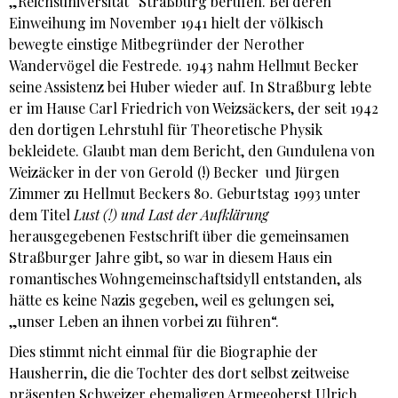
„Reichsuniversität“ Straßburg berufen. Bei deren
Einweihung im November 1941 hielt der völkisch
bewegte einstige Mitbegründer der Nerother
Wandervögel die Festrede. 1943 nahm Hellmut Becker
seine Assistenz bei Huber wieder auf. In Straßburg lebte
er im Hause Carl Friedrich von Weizsäckers, der seit 1942
den dortigen Lehrstuhl für Theoretische Physik
bekleidete. Glaubt man dem Bericht, den Gundulena von
Weizäcker in der von Gerold (!) Becker und Jürgen
Zimmer zu Hellmut Beckers 80. Geburtstag 1993 unter
dem Titel
Lust (!) und Last der Aufklärung
herausgegebenen Festschrift über die gemeinsamen
Straßburger Jahre gibt, so war in diesem Haus ein
romantisches Wohngemeinschaftsidyll entstanden, als
hätte es keine Nazis gegeben, weil es gelungen sei,
„unser Leben an ihnen vorbei zu führen“.
Dies stimmt nicht einmal für die Biographie der
Hausherrin, die die Tochter des dort selbst zeitweise
präsenten Schweizer ehemaligen Armeeoberst Ulrich