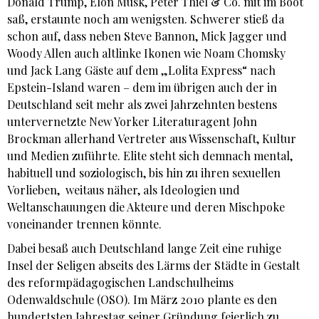
Donald Trump, Elon Musk, Peter Thiel & Co. mit im Boot
saß, erstaunte noch am wenigsten. Schwerer stieß da
schon auf, dass neben Steve Bannon, Mick Jagger und
Woody Allen auch altlinke Ikonen wie Noam Chomsky
und Jack Lang Gäste auf dem „Lolita Express“ nach
Epstein-Island waren – dem im übrigen auch der in
Deutschland seit mehr als zwei Jahrzehnten bestens
untervernetzte New Yorker Literaturagent John
Brockman allerhand Vertreter aus Wissenschaft, Kultur
und Medien zuführte. Elite steht sich demnach mental,
habituell und soziologisch, bis hin zu ihren sexuellen
Vorlieben, weitaus näher, als Ideologien und
Weltanschauungen die Akteure und deren Mischpoke
voneinander trennen könnte.
Dabei besaß auch Deutschland lange Zeit eine ruhige
Insel der Seligen abseits des Lärms der Städte in Gestalt
des reformpädagogischen Landschulheims
Odenwaldschule (OSO). Im März 2010 plante es den
hundertsten Jahrestag seiner Gründung feierlich zu