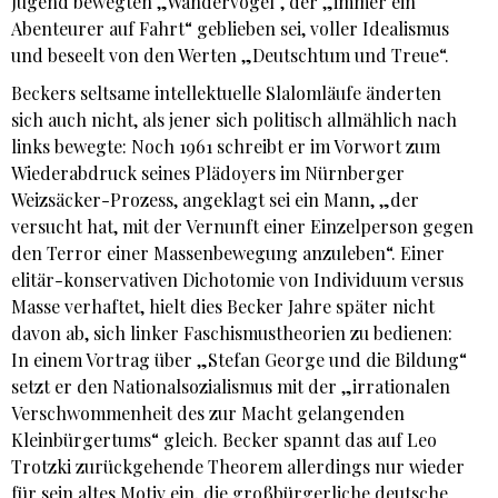
Jugend bewegten „Wandervogel“, der „immer ein
Abenteurer auf Fahrt“ geblieben sei, voller Idealismus
und beseelt von den Werten „Deutschtum und Treue“.
Beckers seltsame intellektuelle Slalomläufe änderten
sich auch nicht, als jener sich politisch allmählich nach
links bewegte: Noch 1961 schreibt er im Vorwort zum
Wiederabdruck seines Plädoyers im Nürnberger
Weizsäcker-Prozess, angeklagt sei ein Mann, „der
versucht hat, mit der Vernunft einer Einzelperson gegen
den Terror einer Massenbewegung anzuleben“. Einer
elitär-konservativen Dichotomie von Individuum versus
Masse verhaftet, hielt dies Becker Jahre später nicht
davon ab, sich linker Faschismustheorien zu bedienen:
In einem Vortrag über „Stefan George und die Bildung“
setzt er den Nationalsozialismus mit der „irrationalen
Verschwommenheit des zur Macht gelangenden
Kleinbürgertums“ gleich. Becker spannt das auf Leo
Trotzki zurückgehende Theorem allerdings nur wieder
für sein altes Motiv ein, die großbürgerliche deutsche