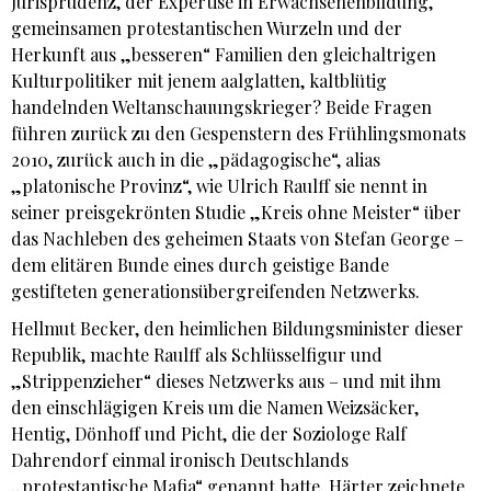
Jurisprudenz, der Expertise in Erwachsenenbildung,
gemeinsamen protestantischen Wurzeln und der
Herkunft aus „besseren“ Familien den gleichaltrigen
Kulturpolitiker mit jenem aalglatten, kaltblütig
handelnden Weltanschauungskrieger? Beide Fragen
führen zurück zu den Gespenstern des Frühlingsmonats
2010, zurück auch in die „pädagogische“, alias
„platonische Provinz“, wie Ulrich Raulff sie nennt in
seiner preisgekrönten Studie „Kreis ohne Meister“ über
das Nachleben des geheimen Staats von Stefan George –
dem elitären Bunde eines durch geistige Bande
gestifteten generationsübergreifenden Netzwerks.
Hellmut Becker, den heimlichen Bildungsminister dieser
Republik, machte Raulff als Schlüsselfigur und
„Strippenzieher“ dieses Netzwerks aus – und mit ihm
den einschlägigen Kreis um die Namen Weizsäcker,
Hentig, Dönhoff und Picht, die der Soziologe Ralf
Dahrendorf einmal ironisch Deutschlands
„protestantische Mafia“ genannt hatte. Härter zeichnete