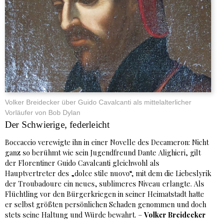
Volker Breidecker über Guido Cavalcanti als mittelalterlicher
Vorläufer von Bob Dylan
Der Schwierige, federleicht
Boccaccio verewigte ihn in einer Novelle des Decameron: Nicht
ganz so berühmt wie sein Jugendfreund Dante Alighieri, gilt
der Florentiner Guido Cavalcanti gleichwohl als
Hauptvertreter des „dolce stile nuovo“, mit dem die Liebeslyrik
der Troubadoure ein neues, sublimeres Niveau erlangte. Als
Flüchtling vor den Bürgerkriegen in seiner Heimatstadt hatte
er selbst größten persönlichen Schaden genommen und doch
stets seine Haltung und Würde bewahrt. –
Volker Breidecker