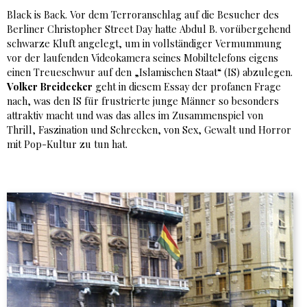
Black is Back. Vor dem Terroranschlag auf die Besucher des
Berliner Christopher Street Day hatte Abdul B. vorübergehend
schwarze Kluft angelegt, um in vollständiger Vermummung
vor der laufenden Videokamera seines Mobiltelefons eigens
einen Treueschwur auf den „Islamischen Staat“ (IS) abzulegen.
Volker Breidecker
geht in diesem Essay der profanen Frage
nach, was den IS für frustrierte junge Männer so besonders
attraktiv macht und was das alles im Zusammenspiel von
Thrill, Faszination und Schrecken, von Sex, Gewalt und Horror
mit Pop-Kultur zu tun hat.