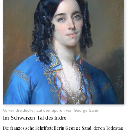
Volker Breidecker auf den Spuren von George Sand
Im Schwarzen Tal des Indre
Die französische Schriftstellerin
George Sand,
deren Todestag