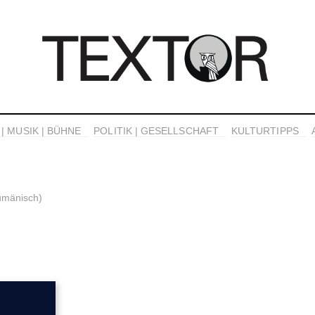
| MUSIK | BÜHNE
POLITIK | GESELLSCHAFT
KULTURTIPPS
umänisch)