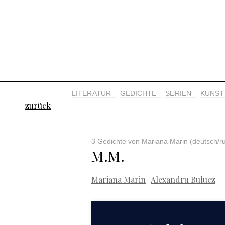
LITERATUR
GEDICHTE
SERIEN
KUNST 
zurück
3 Gedichte von Mariana Marin (deutsch/r
M.M.
Mariana Marin
Alexandru Bulucz