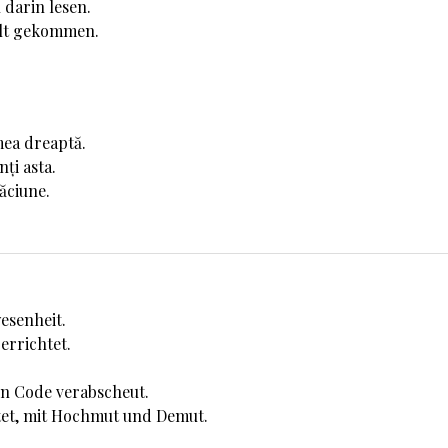
 darin lesen.
Welt gekommen.
mea dreaptă.
ți asta.
găciune.
esenheit.
errichtet.
en Code verabscheut.
tet, mit Hochmut und Demut.