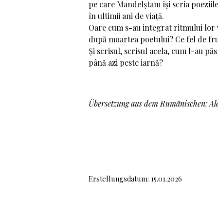
pe care Mandelștam își scria poeziil
în ultimii ani de viață.
Oare cum s-au integrat ritmului lor 
după moartea poetului? Ce fel de fr
Și scrisul, scrisul acela, cum l-au păs
până azi peste iarnă?
Übersetzung aus dem Rumänischen: Al
Erstellungsdatum: 15.01.2026