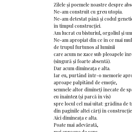
Zilele și poemele noastre despre abs
Ne-am construit cu greu utopia.
Ne-am detestat până și codul geneti
în timpul construcției.
Am lucrat cu bisturiul, orgoliul și um
Ne-am apropiat din ce în ce mai mul
de trupul furtunos al luminii
care acum ne zace sub pleoapele înr
(singură și foarte absentă).
Dar acum dimineața e alta.
Iar eu, purtând într-o memorie apro
aproape palpitând de emoție,
semnele altor dimineți înecate de sp
eu înaintez (și parcă în vis)
spre locul cel mai uitat: grădina de t
din paginile altei cărți în construcție
Aici dimineața e alta.
Poate mai adevărată,
mai aproape de sens,