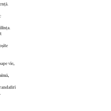
ență.
c
ilința.
t
oșite
ape vie,
aimă,
randafiri
.