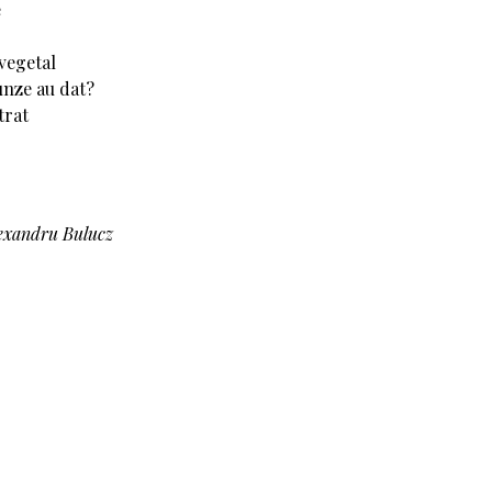
e
vegetal
unze au dat?
trat
exandru Bulucz