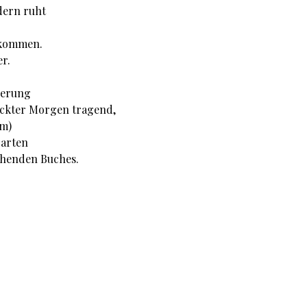
dern ruht
gekommen.
er.
nerung
tickter Morgen tragend,
um)
garten
tehenden Buches.