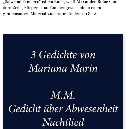
„Salz und Erinnern“ ist ein Buch, weiß
Alexandru Bulucz
, in
dem Zeit-, Körper- und Familiengeschichte in einem
gemeinsamen Material zusammenfinden: im Salz.