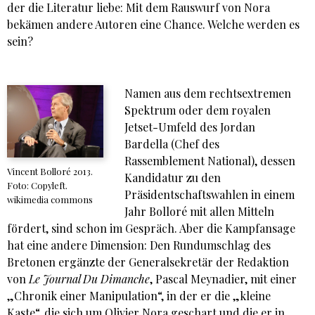
der die Literatur liebe: Mit dem Rauswurf von Nora
bekämen andere Autoren eine Chance. Welche werden es
sein?
Namen aus dem rechtsextremen
Spektrum oder dem royalen
Jetset-Umfeld des Jordan
Bardella (Chef des
Rassemblement National), dessen
Vincent Bolloré 2013.
Kandidatur zu den
Foto: Copyleft.
Präsidentschaftswahlen in einem
wikimedia commons
Jahr Bolloré mit allen Mitteln
fördert, sind schon im Gespräch. Aber die Kampfansage
hat eine andere Dimension: Den Rundumschlag des
Bretonen ergänzte der Generalsekretär der Redaktion
von
Le Journal Du
Dimanche
, Pascal Meynadier, mit einer
„Chronik einer Manipulation“, in der er die „kleine
Kaste“, die sich um Olivier Nora geschart und die er in