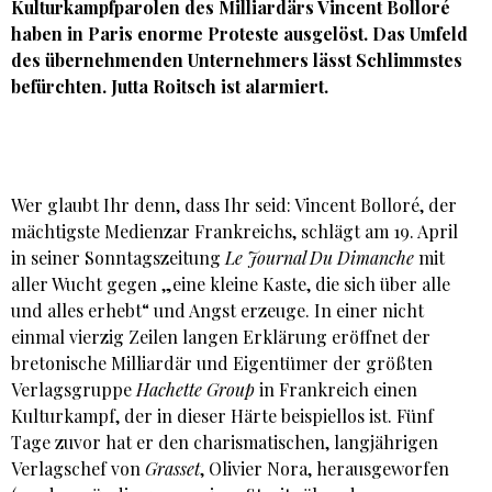
Kulturkampfparolen des Milliardärs Vincent Bolloré
haben in Paris enorme Proteste ausgelöst. Das Umfeld
des übernehmenden Unternehmers lässt Schlimmstes
befürchten.
Jutta Roitsch
ist alarmiert.
Wer glaubt Ihr denn, dass Ihr seid: Vincent Bolloré, der
mächtigste Medienzar Frankreichs, schlägt am 19. April
in seiner Sonntagszeitung
Le Journal Du
Dimanche
mit
aller Wucht gegen „eine kleine Kaste, die sich über alle
und alles erhebt“ und Angst erzeuge. In einer nicht
einmal vierzig Zeilen langen Erklärung eröffnet der
bretonische Milliardär und Eigentümer der größten
Verlagsgruppe
Hachette Group
in Frankreich einen
Kulturkampf, der in dieser Härte beispiellos ist. Fünf
Tage zuvor hat er den charismatischen, langjährigen
Verlagschef von
Grasset
, Olivier Nora, herausgeworfen