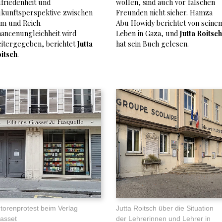
friedenheit und
wollen, sind auch vor falschen
kunftsperspektive zwischen
Freunden nicht sicher. Hamza
m und Reich.
Abu Howidy berichtet von seine
ancenungleichheit wird
Leben in Gaza, und
Jutta Roitsch
itergegeben, berichtet
Jutta
hat sein Buch gelesen.
itsch
.
torenprotest beim Verlag
Jutta Roitsch über die Situation
asset
der Lehrerinnen und Lehrer in