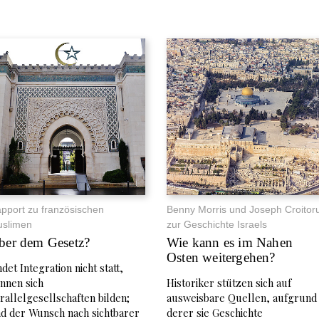
pport zu französischen
Benny Morris und Joseph Croitor
slimen
zur Geschichte Israels
ber dem Gesetz?
Wie kann es im Nahen
Osten weitergehen?
ndet Integration nicht statt,
nnen sich
Historiker stützen sich auf
rallelgesellschaften bilden;
ausweisbare Quellen, aufgrund
d der Wunsch nach sichtbarer
derer sie Geschichte