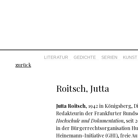
LITERATUR
GEDICHTE
SERIEN
KUNST 
zurück
Roitsch, Jutta
Jutta Roitsch
, 1942 in Königsberg, D
Redakteurin der Frankfurter Rundsc
Hochschule und Dokumentation
, seit
in der Bürgerrechtsorganisation Hu
Heinemann-Initiative (GHI), freie Au