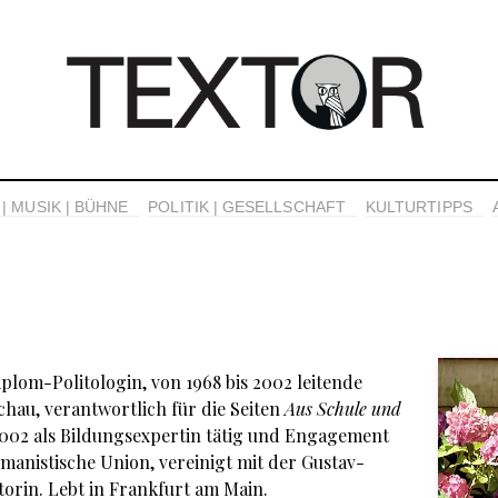
| MUSIK | BÜHNE
POLITIK | GESELLSCHAFT
KULTURTIPPS
iplom-Politologin, von 1968 bis 2002 leitende
hau, verantwortlich für die Seiten
Aus Schule und
 2002 als Bildungsexpertin tätig und Engagement
manistische Union, vereinigt mit der Gustav-
torin. Lebt in Frankfurt am Main.