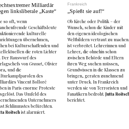
Frankreich
echtsextremer Milliardär
gen linksliberale „Kaste“
„Spießt sie auf!“
e so oft, wenn
Ob Kirche oder Politik – der
anchenfremde Geschäftsleute
Wunsch, schon die Kinder mit
nktionierende kulturelle
den eigenen ideologischen
nrichtungen übernehmen,
Weltbildern vertraut zu machen
hen bei Kulturschaffenden und
ist verbreitet. Lehrerinnen und
tellektuellen die roten Lichter
Lehrer, die ohnehin schon
. Der Rauswurf des
zwischen Behörde und Eltern
rlagschefs von
Grasset
, Olivier
ihren Weg suchen müssen,
ra, und die
Grundwissen in die Klassen zu
lturkampfparolen des
bringen, geraten zunehmend
lliardärs Vincent Bolloré
unter Druck. In Frankreich
ben in Paris enorme Proteste
werden sie von Terroristen und
sgelöst. Das Umfeld des
Fanatikern bedroht.
Jutta Roitsc
bernehmenden Unternehmers
berichtet.
sst Schlimmstes befürchten.
tta Roitsch
ist alarmiert.