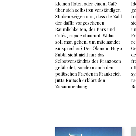
kleinen Roten oder einem Café
Id
über sich selbst zu verständigen.
ge
Studien zeigen nun, dass die Zahl
fr
der dafür vorgesehenen
si
Räumlichkeiten, der Bars und
un
Cafés, rapide abnimmt. Wohin
Fr
soll man gehen, um miteinander
re
zu sprechen? Der Ökonom Hugo
Ge
Subtil sieht nicht nur das
de
Selbstverständnis der Franzosen
fr
gefährdet, sondern auch den
öf
politischen Frieden in Frankreich.
sy
Jutta Roitsch
erklärt den
ra
Zusammenhang.
Ro