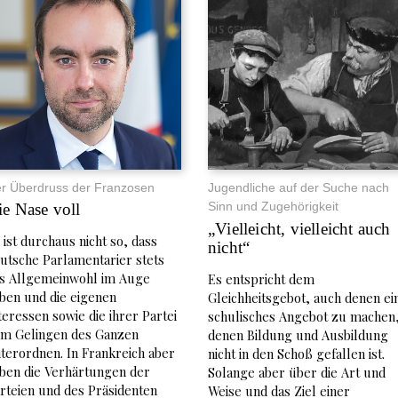
r Überdruss der Franzosen
Jugendliche auf der Suche nach
Sinn und Zugehörigkeit
ie Nase voll
„Vielleicht, vielleicht auch
 ist durchaus nicht so, dass
nicht“
utsche Parlamentarier stets
s Allgemeinwohl im Auge
Es entspricht dem
ben und die eigenen
Gleichheitsgebot, auch denen ei
teressen sowie die ihrer Partei
schulisches Angebot zu machen
m Gelingen des Ganzen
denen Bildung und Ausbildung
terordnen. In Frankreich aber
nicht in den Schoß gefallen ist.
ben die Verhärtungen der
Solange aber über die Art und
rteien und des Präsidenten
Weise und das Ziel einer