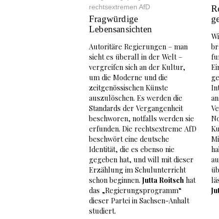
rechtsextremen AfD
R
Fragwürdige
ge
Lebensansichten
Wi
Autoritäre Regierungen – man
br
sieht es überall in der Welt –
fu
vergreifen sich an der Kultur,
Ei
um die Moderne und die
ge
zeitgenössischen Künste
In
auszulöschen. Es werden die
an
Standards der Vergangenheit
Ve
beschworen, notfalls werden sie
No
erfunden. Die rechtsextreme AfD
Ku
beschwört eine deutsche
Mi
Identität, die es ebenso nie
ha
gegeben hat, und will mit dieser
au
Erzählung im Schulunterricht
ü
schon beginnen.
Jutta Roitsch
hat
lä
das „Regierungsprogramm“
Ju
dieser Partei in Sachsen-Anhalt
studiert.