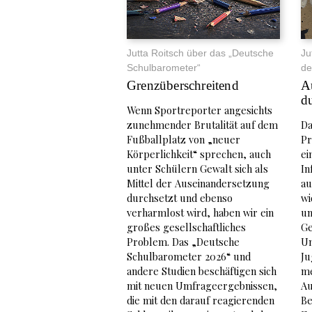
Jutta Roitsch über das „Deutsche
Ju
Schulbarometer“
de
Grenzüberschreitend
A
d
Wenn Sportreporter angesichts
zunehmender Brutalität auf dem
Da
Fußballplatz von „neuer
Pr
Körperlichkeit“ sprechen, auch
ei
unter Schülern Gewalt sich als
In
Mittel der Auseinandersetzung
au
durchsetzt und ebenso
wi
verharmlost wird, haben wir ein
un
großes gesellschaftliches
Ge
Problem. Das „Deutsche
Um
Schulbarometer 2026“ und
Ju
andere Studien beschäftigen sich
me
mit neuen Umfrageergebnissen,
Au
die mit den darauf reagierenden
Be