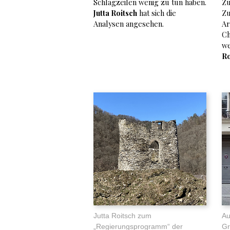
Schlagzeilen wenig zu tun haben.
Zu
Jutta Roitsch
hat sich die
Zu
Analysen angesehen.
Ar
Ch
we
Ro
Jutta Roitsch zum
Au
„Regierungsprogramm“ der
Gr