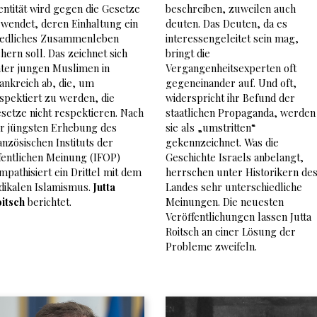
entität wird gegen die Gesetze
beschreiben, zuweilen auch
wendet, deren Einhaltung ein
deuten. Das Deuten, da es
iedliches Zusammenleben
interessengeleitet sein mag,
chern soll. Das zeichnet sich
bringt die
ter jungen Muslimen in
Vergangenheitsexperten oft
ankreich ab, die, um
gegeneinander auf. Und oft,
spektiert zu werden, die
widerspricht ihr Befund der
setze nicht respektieren. Nach
staatlichen Propaganda, werden
r jüngsten Erhebung des
sie als „umstritten“
anzösischen Instituts der
gekennzeichnet. Was die
fentlichen Meinung (IFOP)
Geschichte Israels anbelangt,
mpathisiert ein Drittel mit dem
herrschen unter Historikern de
dikalen Islamismus.
Jutta
Landes sehr unterschiedliche
itsch
berichtet.
Meinungen. Die neuesten
Veröffentlichungen lassen Jutta
Roitsch an einer Lösung der
Probleme zweifeln.