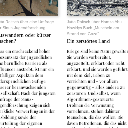
tta Roitsch über eine Umfrage
Jutta Roitsch über Hamza Abu
r Sinus-Jugendforschung
Howidys Buch „Muscheln am
Strand von Gaza“
uswandern oder kürzer
uschen?
Ein zerstörtes Land
ss ein erschreckend hoher
Kriege sind keine Naturgewalten
ozentsatz der Jugendlichen
Sie werden vorbereitet,
ne berufliche Karriere als
angezettelt, erklärt oder nicht
fluencer anstrebt, ist nur ein
erklärt, und sie werden geführt
ffälliger Aspekt in dem
mit dem Ziel, Leben zu
dersprüchlichen Gefüge
vernichten und – vor allem
serer heranwachsenden
gegenwärtig – alles andere zu
sellschaft. Nach der jüngsten
zerstören. Und selbst, wenn
frage der Sinus-
Algorithmen-gesteuerte
gendforschung zeigen sich
Drohnen die Verwüstung
rkliche Verwerfungen in der
vornehmen, stehen dahinter
sbildung sowie der
Menschen, die das wollen. Die
urteilung der eigenen
davon Betroffenen, die das nicht