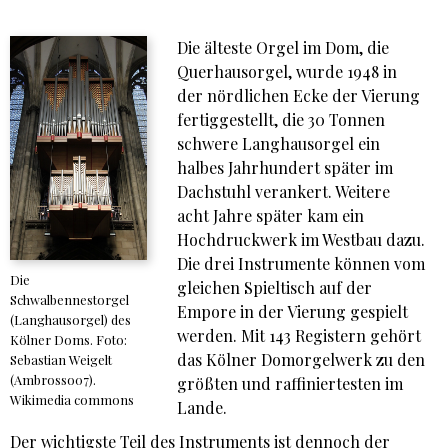
Die älteste Orgel im Dom, die
Querhausorgel, wurde 1948 in
der nördlichen Ecke der Vierung
fertiggestellt, die 30 Tonnen
schwere Langhausorgel ein
halbes Jahrhundert später im
Dachstuhl verankert. Weitere
acht Jahre später kam ein
Hochdruckwerk im Westbau dazu.
Die drei Instrumente können vom
Die
gleichen Spieltisch auf der
Schwalbennestorgel
Empore in der Vierung gespielt
(Langhausorgel) des
werden. Mit 143 Registern gehört
Kölner Doms. Foto:
das Kölner Domorgelwerk zu den
Sebastian Weigelt
(Ambrosso07).
größten und raffiniertesten im
Wikimedia commons
Lande.
Der wichtigste Teil des Instruments ist dennoch der