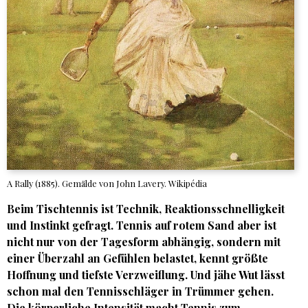
A Rally (1885). Gemälde von John Lavery. Wikipédia
Beim Tischtennis ist Technik, Reaktionsschnelligkeit
und Instinkt gefragt. Tennis auf rotem Sand aber ist
nicht nur von der Tagesform abhängig, sondern mit
einer Überzahl an Gefühlen belastet, kennt größte
Hoffnung und tiefste Verzweiflung. Und jähe Wut lässt
schon mal den Tennisschläger in Trümmer gehen.
Die körperliche Intensität macht Tennis zum