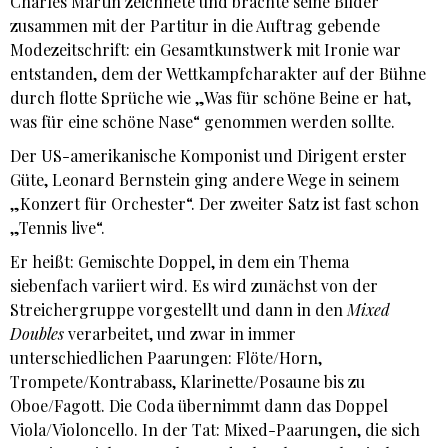
Charles Martin zeichnete und brachte seine Bilder
zusammen mit der Partitur in die Auftrag gebende
Modezeitschrift: ein Gesamtkunstwerk mit Ironie war
entstanden, dem der Wettkampfcharakter auf der Bühne
durch flotte Sprüche wie „Was für schöne Beine er hat,
was für eine schöne Nase“ genommen werden sollte.
Der US-amerikanische Komponist und Dirigent erster
Güte, Leonard Bernstein ging andere Wege in seinem
„Konzert für Orchester“. Der zweiter Satz ist fast schon
„Tennis live“.
Er heißt: Gemischte Doppel, in dem ein Thema
siebenfach variiert wird. Es wird zunächst von der
Streichergruppe vorgestellt und dann in den
Mixed
Doubles
verarbeitet, und zwar in immer
unterschiedlichen Paarungen: Flöte/Horn,
Trompete/Kontrabass, Klarinette/Posaune bis zu
Oboe/Fagott. Die Coda übernimmt dann das Doppel
Viola/Violoncello. In der Tat: Mixed-Paarungen, die sich