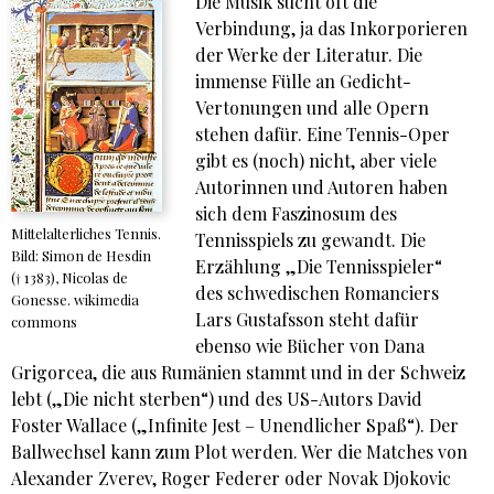
Die Musik sucht oft die
Verbindung, ja das Inkorporieren
der Werke der Literatur. Die
immense Fülle an Gedicht-
Vertonungen und alle Opern
stehen dafür. Eine Tennis-Oper
gibt es (noch) nicht, aber viele
Autorinnen und Autoren haben
sich dem Faszinosum des
Mittelalterliches Tennis.
Tennisspiels zu gewandt. Die
Bild: Simon de Hesdin
Erzählung „Die Tennisspieler“
(† 1383), Nicolas de
des schwedischen Romanciers
Gonesse. wikimedia
Lars Gustafsson steht dafür
commons
ebenso wie Bücher von Dana
Grigorcea, die aus Rumänien stammt und in der Schweiz
lebt („Die nicht sterben“) und des US-Autors David
Foster Wallace („Infinite Jest – Unendlicher Spaß“). Der
Ballwechsel kann zum Plot werden. Wer die Matches von
Alexander Zverev, Roger Federer oder Novak Djokovic