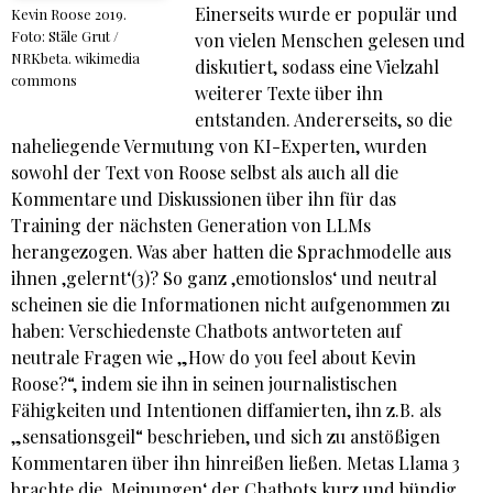
Einerseits wurde er populär und
Kevin Roose 2019.
Foto: Ståle Grut /
von vielen Menschen gelesen und
NRKbeta. wikimedia
diskutiert, sodass eine Vielzahl
commons
weiterer Texte über ihn
entstanden. Andererseits, so die
naheliegende Vermutung von KI-Experten, wurden
sowohl der Text von Roose selbst als auch all die
Kommentare und Diskussionen über ihn für das
Training der nächsten Generation von LLMs
herangezogen. Was aber hatten die Sprachmodelle aus
ihnen ‚gelernt‘(3)? So ganz ‚emotionslos‘ und neutral
scheinen sie die Informationen nicht aufgenommen zu
haben: Verschiedenste Chatbots antworteten auf
neutrale Fragen wie „How do you feel about Kevin
Roose?“, indem sie ihn in seinen journalistischen
Fähigkeiten und Intentionen diffamierten, ihn z.B. als
„sensationsgeil“ beschrieben, und sich zu anstößigen
Kommentaren über ihn hinreißen ließen. Metas Llama 3
brachte die ‚Meinungen‘ der Chatbots kurz und bündig