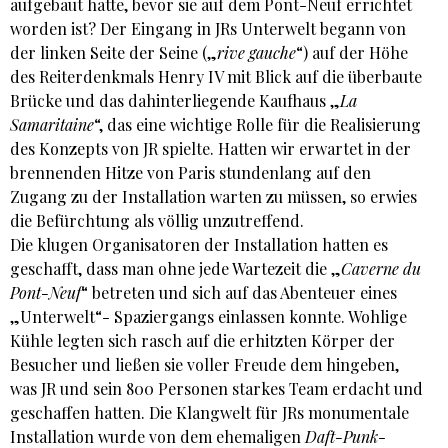
aufgebaut hatte, bevor sie auf dem Pont-Neuf errichtet
worden ist? Der Eingang in JRs Unterwelt begann von
der linken Seite der Seine („
rive gauche
“) auf der Höhe
des Reiterdenkmals Henry IV mit Blick auf die überbaute
Brücke und das dahinterliegende Kaufhaus „
La
Samaritaine
“, das eine wichtige Rolle für die Realisierung
des Konzepts von JR spielte. Hatten wir erwartet in der
brennenden Hitze von Paris stundenlang auf den
Zugang zu der Installation warten zu müssen, so erwies
die Befürchtung als völlig unzutreffend.
Die klugen Organisatoren der Installation hatten es
geschafft, dass man ohne jede Wartezeit die „
Caverne du
Pont-Neuf
“ betreten und sich auf das Abenteuer eines
„Unterwelt“- Spaziergangs einlassen konnte. Wohlige
Kühle legten sich rasch auf die erhitzten Körper der
Besucher und ließen sie voller Freude dem hingeben,
was JR und sein 800 Personen starkes Team erdacht und
geschaffen hatten. Die Klangwelt für JRs monumentale
Installation wurde von dem ehemaligen
Daft-Punk
-