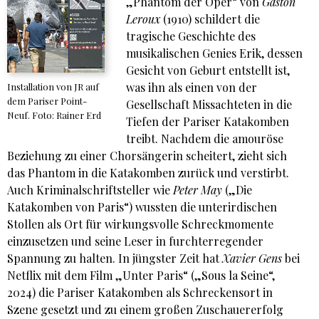
„Phantom der Oper“ von
Gaston
Leroux
(1910) schildert die
tragische Geschichte des
musikalischen Genies Erik, dessen
Gesicht von Geburt entstellt ist,
was ihn als einen von der
Installation von JR auf
dem Pariser Point-
Gesellschaft Missachteten in die
Neuf. Foto: Rainer Erd
Tiefen der Pariser Katakomben
treibt. Nachdem die amouröse
Beziehung zu einer Chorsängerin scheitert, zieht sich
das Phantom in die Katakomben zurück und verstirbt.
Auch Kriminalschriftsteller wie
Peter May
(„Die
Katakomben von Paris“) wussten die unterirdischen
Stollen als Ort für wirkungsvolle Schreckmomente
einzusetzen und seine Leser in furchterregender
Spannung zu halten. In jüngster Zeit hat
Xavier Gens
bei
Netflix mit dem Film „Unter Paris“ („Sous la Seine“,
2024) die Pariser Katakomben als Schreckensort in
Szene gesetzt und zu einem großen Zuschauererfolg