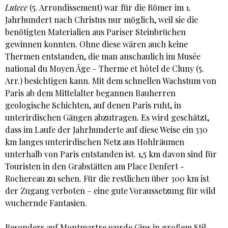
Lutece
(5. Arrondissement) war für die Römer im 1.
Jahrhundert nach Christus nur möglich, weil sie die
benötigten Materialien aus Pariser Steinbrüchen
gewinnen konnten. Ohne diese wären auch keine
Thermen entstanden, die man anschaulich im Musée
national du Moyen Âge – Therme et hôtel de Cluny (5.
Arr.) besichtigen kann. Mit dem schnellen Wachstum von
Paris ab dem Mittelalter begannen Bauherren
geologische Schichten, auf denen Paris ruht, in
unterirdischen Gängen abzutragen. Es wird geschätzt,
dass im Laufe der Jahrhunderte auf diese Weise ein 330
km langes unterirdischen Netz aus Hohlräumen
unterhalb von Paris entstanden ist. 1,5 km davon sind für
Touristen in den Grabstätten am Place Denfert -
Rochereau zu sehen. Für die restlichen über 300 km ist
der Zugang verboten – eine gute Voraussetzung für wild
wuchernde Fantasien.
Besonders auf Montmartre wurde Gips in großem Stil