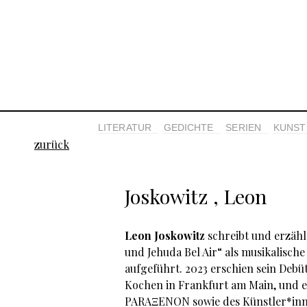
LITERATUR
GEDICHTE
SERIEN
KUNST 
zurück
Joskowitz , Leon
Leon Joskowitz
schreibt und erzähl
und Jehuda Bel Air“ als musikalisc
aufgeführt. 2023 erschien sein De
Kochen in Frankfurt am Main, und e
PARAΞENON sowie des Künstler*inn