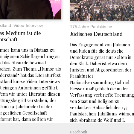
xtland: Video-Interview
175 Jahre Paulskirche
as Medium ist die
Jüdisches Deutschland
otschaft
Das Engagement von Jüdinnen
mor kann uns in Distanz zu
und Juden für die deutsche
n eigenen Schieflagen bringen
Demokratie gerät nur selten in
d das Absurde bewusst
den Blick. Dabei ist etwa dem
chen. Zum Thema „Humor als
Juristen und Abgeordneten der
derstand“ hat das Literaturfest
Frankfurter
xtland kurze Video-Interviews
Nationalversammlung Gabriel
t einigen Autor:innen geführt.
Riesser maßgeblich die in der
enn wir unter Literatur diesen
Verfassung verbriefte Trennun
ttungsbegriff verstehen, der
von Staat und Religion zu
ch im 19. Jahrhundert in der
verdanken. Anlässlich des 175.
rgerlichen Gesellschaft
Paulskirchen-Jubiläums widmen
formt hat, dann sollten wir
sich Abraham de Wolf und L.
cht zu viel von ihr erwarten“,
Joseph Heid in einem Band der
ndet Leon Joskowitz. Es handele
Facebook
von Elisa Klapheck