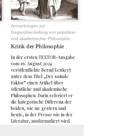
Anmerkungen zur
Gegenüberstellung von populärer
und akademischer Philosophie.
Kritik der Philosophie
In der ersten TEXTOR-Ausgabe
vom 16. August 2024
veröffentlichte Bernd Leukert
unter dem Titel „Der soziale
Faktor“ einen Artikel über
öffentliche und akademische
Philosophen. Darin referiert er
g
die kategorische Differenz der
beiden, wie sie gestern und
heute, in der Presse wie in der
Literatur, ausformuliert wird.
Vor allem geht er auf Bücher
der Philosophen Daniel-Pascal