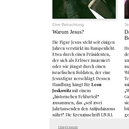
Eine Betrachtung
Te
Warum Jesus?
D
B
Die Figur Jesus steht seit einigen
Jahren verstärkt im Rampenlicht.
Hu
Etwa durch einen Präsidenten,
de
der sich als Erlöser inszeniert
un
oder wie jüngst durch einen
ma
israelischen Soldaten, der eine
Wi
Jesusfigur zerschlägt. Dessen
Te
Handlung hängt für
Leon
mi
Joskowitz
mit einem
„W
„historischen Fehlurteil“
Ga
zusammen, das „seit zwei
si
Jahrtausenden den Antijudaismus
bü
nährt“. Die Kreuzinschrift I.N.R.I.
ge
– das lateinische Akronym für
ni
Jesus von Nazaret, König der
fi
Impressum