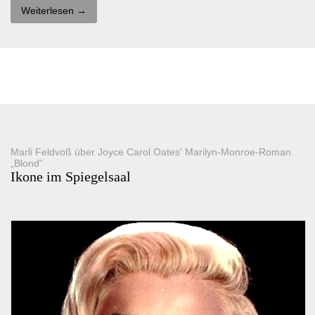
Weiterlesen →
Marli Feldvoß über Joyce Carol Oates' Marilyn-Monroe-Roman
„Blond“
Ikone im Spiegelsaal