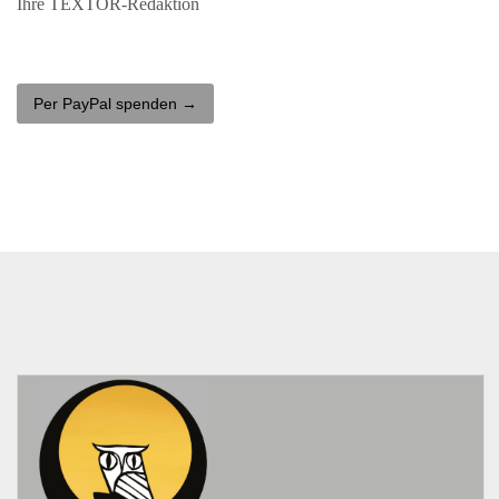
Ihre
TEXTOR
-Redaktion
Per PayPal spenden →