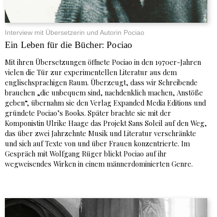
Interview mit Übersetzerin und Autorin Pociao
Ein Leben für die Bücher: Pociao
Mit ihren Übersetzungen öffnete Pociao in den 1970er-Jahren
vielen die Tür zur experimentellen Literatur aus dem
englischsprachigen Raum. Überzeugt, dass wir Schreibende
brauchen „die unbequem sind, nachdenklich machen, Anstöße
geben“, übernahm sie den Verlag Expanded Media Editions und
gründete Pociao’s Books. Später brachte sie mit der
Komponistin Ulrike Haage das Projekt Sans Soleil auf den Weg,
das über zwei Jahrzehnte Musik und Literatur verschränkte
und sich auf Texte von und über Frauen konzentrierte. Im
Gespräch mit Wolfgang Rüger blickt Pociao auf ihr
wegweisendes Wirken in einem männerdominierten Genre.